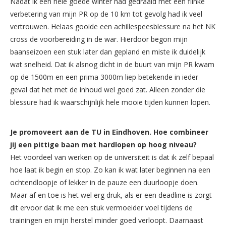
Nadat ik een hele goede winter had gedraaid met een flinke
verbetering van mijn PR op de 10 km tot gevolg had ik veel
vertrouwen. Helaas gooide een achillespeesblessure na het NK
cross de voorbereiding in de war. Hierdoor begon mijn
baanseizoen een stuk later dan gepland en miste ik duidelijk
wat snelheid. Dat ik alsnog dicht in de buurt van mijn PR kwam
op de 1500m en een prima 3000m liep betekende in ieder
geval dat het met de inhoud wel goed zat. Alleen zonder die
blessure had ik waarschijnlijk hele mooie tijden kunnen lopen.
Je promoveert aan de TU in Eindhoven. Hoe combineer
jij een pittige baan met hardlopen op hoog niveau?
Het voordeel van werken op de universiteit is dat ik zelf bepaal
hoe laat ik begin en stop. Zo kan ik wat later beginnen na een
ochtendloopje of lekker in de pauze een duurloopje doen.
Maar af en toe is het wel erg druk, als er een deadline is zorgt
dit ervoor dat ik me een stuk vermoeider voel tijdens de
trainingen en mijn herstel minder goed verloopt. Daarnaast