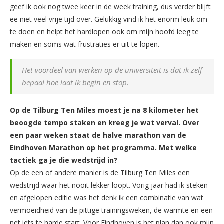
geef ik ook nog twee keer in de week training, dus verder blijft
ee niet veel vrije tijd over. Gelukkig vind ik het enorm leuk om
te doen en helpt het hardlopen ook om mijn hoofd leeg te
maken en soms wat frustraties er uit te lopen.
Het voordeel van werken op de universiteit is dat ik zelf
bepaal hoe laat ik begin en stop.
Op de Tilburg Ten Miles moest je na 8 kilometer het
beoogde tempo staken en kreeg je wat verval. Over
een paar weken staat de halve marathon van de
Eindhoven Marathon op het programma. Met welke
tactiek ga je die wedstrijd in?
Op de een of andere manier is de Tilburg Ten Miles een
wedstrijd waar het nooit lekker loopt. Vorig jaar had ik steken
en afgelopen editie was het denk ik een combinatie van wat
vermoeidheid van de pittige trainingsweken, de warmte en een
net iets te harde start. Voor Eindhoven is het plan dan ook mijn