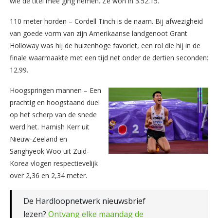
wie de titel mee ging nemen. Ze won in 3.52.15.
110 meter horden – Cordell Tinch is de naam. Bij afwezigheid
van goede vorm van zijn Amerikaanse landgenoot Grant
Holloway was hij de huizenhoge favoriet, een rol die hij in de
finale waarmaakte met een tijd net onder de dertien seconden:
12.99.
Hoogspringen mannen – Een
prachtig en hoogstaand duel
op het scherp van de snede
werd het. Hamish Kerr uit
Nieuw-Zeeland en
Sanghyeok Woo uit Zuid-
Korea vlogen respectievelijk
over 2,36 en 2,34 meter.
De Hardloopnetwerk nieuwsbrief
lezen?
Ontvang elke maandag de