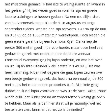
het misschien gehaald. Ik had iets te weinig ruimte en kwam in
het gedrang.” Hij liet weten goed in vorm te zijn en goede
laatste trainingen te hebben gedaan. Na een moeilijke start
van het zomerseizoen etaleerde hij in augustus en begin
september tijdens wedstrijden zijn topvorm: 1.43.96 op de 800
en 3.31.65 op de 1500 meter zijn wereldtijden. Toch bieden die
geen enkele garantie bij een toernooi. Ryan Clarke liep de
eerste 500 meter goed in de voorhoede, maar door heel veel
geduw en getrek met onder andere de latere winnaar
Emmanuel Wanyonyi ging hij bijna onderuit, en was het over
en uit. Hij finishte uiteindelijk als laatste in 1.49.08. ,,Het was
heel rommelig. Ik ben niet degene die gaat lopen zeuren over
een beetje geduw en getrek, dat hoort nu eenmaal bij de 800
meter, als het maar binnen proporties blijft. Mijn knie ging
dubbel en ik viel bijna voorover en was uit de race. Balen, maar
ik ben al blij dat ik hier sta na dit zomerseizoen weinig gelopen
te hebben. Maar als je dan hier staat wil je natuurlijk wel het
beste laten zien. Jammer dat het zo is geëindigd.”