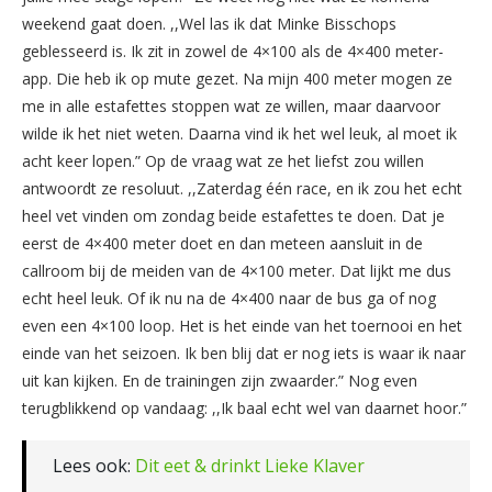
weekend gaat doen. ,,Wel las ik dat Minke Bisschops
geblesseerd is. Ik zit in zowel de 4×100 als de 4×400 meter-
app. Die heb ik op mute gezet. Na mijn 400 meter mogen ze
me in alle estafettes stoppen wat ze willen, maar daarvoor
wilde ik het niet weten. Daarna vind ik het wel leuk, al moet ik
acht keer lopen.” Op de vraag wat ze het liefst zou willen
antwoordt ze resoluut. ,,Zaterdag één race, en ik zou het echt
heel vet vinden om zondag beide estafettes te doen. Dat je
eerst de 4×400 meter doet en dan meteen aansluit in de
callroom bij de meiden van de 4×100 meter. Dat lijkt me dus
echt heel leuk. Of ik nu na de 4×400 naar de bus ga of nog
even een 4×100 loop. Het is het einde van het toernooi en het
einde van het seizoen. Ik ben blij dat er nog iets is waar ik naar
uit kan kijken. En de trainingen zijn zwaarder.” Nog even
terugblikkend op vandaag: ,,Ik baal echt wel van daarnet hoor.”
Lees ook:
Dit eet & drinkt Lieke Klaver