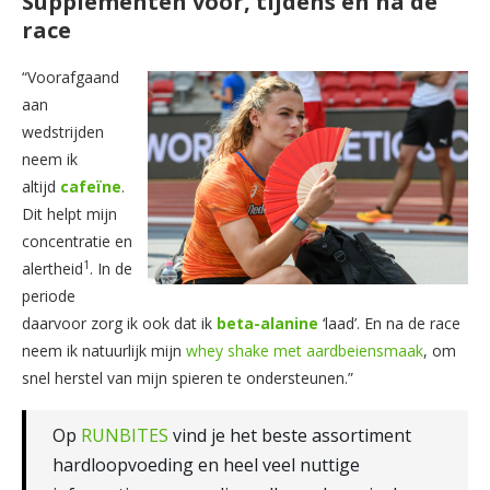
Supplementen vóór, tijdens en na de
race
“Voorafgaand
aan
wedstrijden
neem ik
altijd
cafeïne
.
Dit helpt mijn
concentratie en
1
alertheid
. In de
periode
daarvoor zorg ik ook dat ik
beta-alanine
‘laad’. En na de race
neem ik natuurlijk mijn
whey shake met aardbeiensmaak
, om
snel herstel van mijn spieren te ondersteunen.”
Op
RUNBITES
vind je het beste assortiment
hardloopvoeding en heel veel nuttige