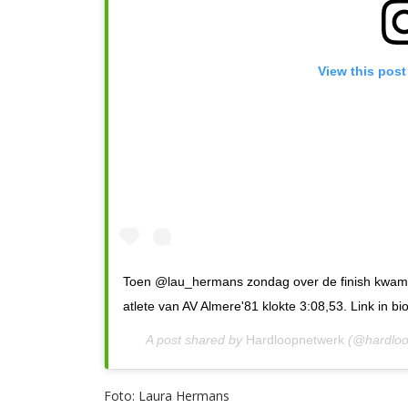
View this post
Toen @lau_hermans zondag over de finish kwam, 
atlete van AV Almere'81 klokte 3:08,53. Link in bi
A post shared by
Hardloopnetwerk
(@hardloo
Foto: Laura Hermans