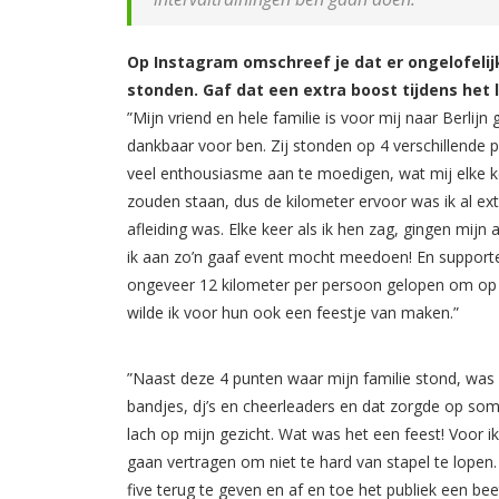
Op Instagram omschreef je dat er ongelofeli
stonden. Gaf dat een extra boost tijdens het
”Mijn vriend en hele familie is voor mij naar Berlij
dankbaar voor ben. Zij stonden op 4 verschillende
veel enthousiasme aan te moedigen, wat mij elke ke
zouden staan, dus de kilometer ervoor was ik al ext
afleiding was. Elke keer als ik hen zag, gingen mij
ik aan zo’n gaaf event mocht meedoen! En supporten
ongeveer 12 kilometer per persoon gelopen om op 
wilde ik voor hun ook een feestje van maken.”
”Naast deze 4 punten waar mijn familie stond, was 
bandjes, dj’s en cheerleaders en dat zorgde op so
lach op mijn gezicht. Wat was het een feest! Voor ik
gaan vertragen om niet te hard van stapel te lopen
five terug te geven en af en toe het publiek een beet