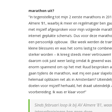
marathon uit?
”In tegenstelling tot mijn 2 eerste marathons in 201
Almere ’81, waarbij ik meer en regelmatiger ben ga
met mijzelf afgesproken voor mijn volgende maratho
internet geplukte schema’s. Dus voor deze maratho
een persoonlijk opbouw. Elke week werden de trainin
kleine blessures en was het soms lastig te combine
sterker worden – ik kreeg steeds meer vertrouwen! 
daarom ook juist weer lastig omdat ik gewend was g
enorm spannend om op het met Ruud besproken amb
gaan tijdens de marathon, wat mij een paar slapelo
helemaal opblazen net als in Amsterdam? Uiteindeli
doelen voor mijzelf herhaald, het draait uiteindelijk
voorbereiding. Ik was er klaar voor!”
Sinds februari loop ik bij AV Almere ’81, wa
intervaltrainingen ben gaan doen.