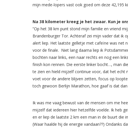
mijn mede-lopers vast ook goed om deze 42,195 ki
Na 38 kilometer kreeg je het zwaar. Kun je o
”Op het 38 km punt stond mijn familie en vriend mi
Brandenburger Tor. Achteraf zei mijn vader dat ik 
alert liep. Het laatste gelletje met cafeïne was n
voor de finale. Niet lang daarna liep ik Potsdammer
bochten naar links, een naar rechts en nog een lin
finish kon rennen. Die eerste linker bocht…, man di
te zien en hield mijzelf continue voor, dat het ech
voet voor de andere blijven zetten, focus op looptec
toch gewoon Berlijn Marathon, hoe gaaf is dat dan 
Ik was me vaag bewust van de mensen om me heen, 
mijzelf dat iedereen hier hetzelfde voelde. Ik heb 
en er liep de laatste 2 km een man in de buurt die in
(Waar haalde hij de energie vandaan??) Ondanks dat