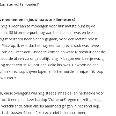
lometer vol te houden!”
ns meenemen in jouw laatste kilometers?
j nog 1 keer aan te moedigen voor hun laatste punt bij de
op dat 38 kilometerpunt nog aan het ‘dansen’ was en lekker
et nog moeizaam naar binnen gegaan, voor een laatste boost
 Platz op. Ik wist dat het nog een lang recht stuk was; twee
ks om op Unter den Linden te komen en waar ik rechtuit naar de
e duurde alleen zo ongelooflijk lang! Ik begon een beetje wazig
t nog maar een ‘stuk voor een zieke kip’ was. Gewoon de ene
hniek, rechtop blijven lopen en ik herhaalde in mijzelf “ik loop
wel niet?!”
die ik overigens wel nog steeds inhaalde, en herhaalde voor
geloof ik een paar keer hardop ‘Come on!’ tegen mijzelf gezegd
 verschillende talen allerlei aanmoedigingen in het rond riep.
 ik dit tussen 41 en 42 km echt niet helemaal meer