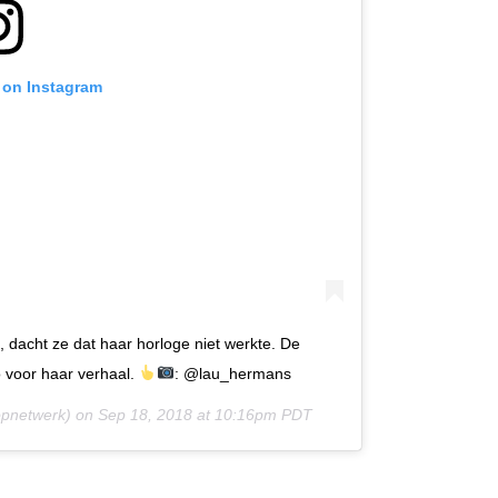
 on Instagram
dacht ze dat haar horloge niet werkte. De
o voor haar verhaal.
: @lau_hermans
pnetwerk) on
Sep 18, 2018 at 10:16pm PDT