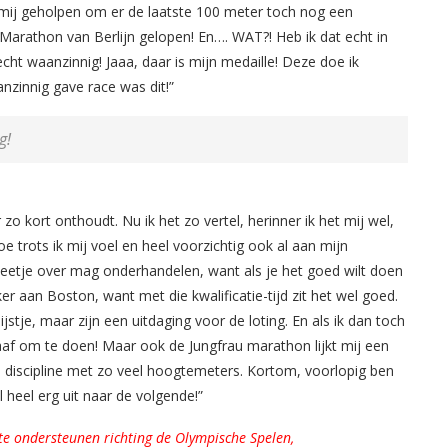
t mij geholpen om er de laatste 100 meter toch nog een
de Marathon van Berlijn gelopen! En…. WAT?! Heb ik dat echt in
echt waanzinnig! Jaaa, daar is mijn medaille! Deze doe ik
anzinnig gave race was dit!”
g!
zo kort onthoudt. Nu ik het zo vertel, herinner ik het mij wel,
 trots ik mij voel en heel voorzichtig ook al aan mijn
beetje over mag onderhandelen, want als je het goed wilt doen
ker aan Boston, want met die kwalificatie-tijd zit het wel goed.
tje, maar zijn een uitdaging voor de loting. En als ik dan toch
 gaaf om te doen! Maar ook de Jungfrau marathon lijkt mij een
 discipline met zo veel hoogtemeters. Kortom, voorlopig ben
l heel erg uit naar de volgende!”
te ondersteunen richting de Olympische Spelen,