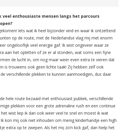
jk veel enthousiaste mensen langs het parcours
 lopen?
n gekomen! Iets wat ik heel bijzonder vind en waar ik ontzettend
 punten op de route, met de Nederlandse vlag mij met enorm
er ongelooflijk veel energie gaf. Ik wist ongeveer waar ze
ra aan het opletten of ze er al stonden, wat soms een fijne
n armen de lucht in, om nog maar weer even extra te vieren dat
 is trouwens ook geen lichte taak! Zij hebben zelf ook
de verschillende plekken te kunnen aanmoedigen, dus daar
de hele route bezaaid met enthousiast publiek, verschillende
mmige plekken voor een grote adrenaline rush en een continue
 het wist liep ik dan ook weer veel te snel en moest ik wat
. Ik kon mij ook niet inhouden om menig kinderhandje een high
je extra op te zwepen. Als het mij zo’n kick gaf, dan hielp het