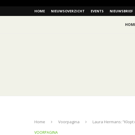
HOME
NIEUWSOVERZICHT
EVENTS
NIEUWSBRIEF
HOM
Home
Voorpagina
Laura Hermans: ”Klopt 
VOORPAGINA