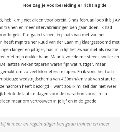
Hoe zag je voorbereiding er richting de
6, heb ik mij niet
alleen
voor bereid. Sinds februari loop ik bij AV
an trainen en meer intervaltrainingen ben gaan doen. Ik had
n ‘begeleid’ te gaan trainen, in plaats van met van het
n heeft mijn trainer Ruud van der Laan mij klaargestoomd met
gen langer en pittiger, had mijn lijf het zwaar met als reactie
ren met mijn drukke baan. Maar ik voelde me steeds sneller en
De laatste weken taperen waren fijn wat rustiger, maar
eraakt om zo veel kilometers te lopen. En ik vond het toch
itieuze wedstrijdschema van 4:30min/km vlak van start te
ze nachten heeft bezorgd – want zou ik mijzelf dan niet weer
jk heb ik de laatste dagen voor de marathon vooral mijn
 alleen maar om vertrouwen in je lijf en in de goede
arbij ik meer en regelmatiger ben gaan trainen en meer