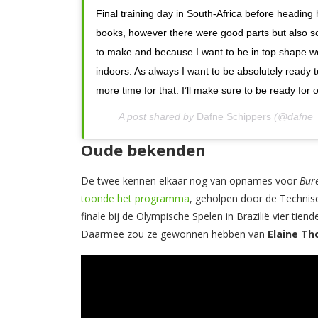
Final training day in South-Africa before heading
books, however there were good parts but also so
to make and because I want to be in top shape we
indoors. As always I want to be absolutely ready to
more time for that. I’ll make sure to be ready for 
A post shared by
Dafne Schippers
(@dafne_
Oude bekenden
De twee kennen elkaar nog van opnames voor
Bur
toonde het programma
, geholpen door de Technisc
finale bij de Olympische Spelen in Brazilië vier ti
Daarmee zou ze gewonnen hebben van
Elaine T