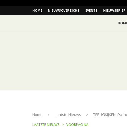
HOME
NIEUWSOVERZICHT
EVENTS
NIEUWSBRIEF
HOM
Home
Laatste Nieuws
TERUGKIJKEN: Dafne
LAATSTE NIEUWS
VOORPAGINA