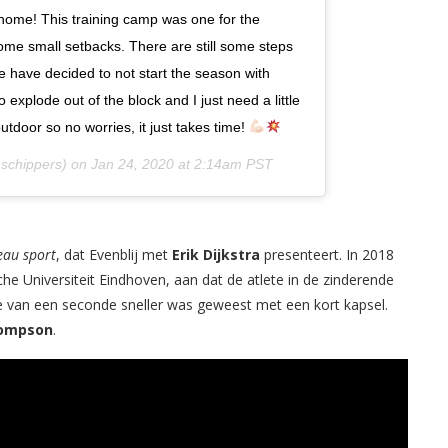
 home! This training camp was one for the
me small setbacks. There are still some steps
 have decided to not start the season with
 explode out of the block and I just need a little
outdoor so no worries, it just takes time!
schippers) on
Jan 24, 2020 at 2:14am PST
eau sport
, dat Evenblij met
Erik Dijkstra
presenteert. In 2018
he Universiteit Eindhoven, aan dat de atlete in de zinderende
ende van een seconde sneller was geweest met een kort kapsel.
hompson
.