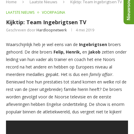
Nieuwsoverzicht
Home
Laatste Nieuws
Kijktip: Team Ingebrigtsen TV
LAATSTE NIEUWS
VOORPAGINA
Kijktip: Team Ingebrigtsen TV
Geschreven door
Hardloopnetwerk
4 mei 2019
Waarschijnlijk heb je wel eens van de
Ingebrigtsen
broers
gehoord. De drie broers
Felip, Henrik,
en
Jakob
zetten onder
leiding van hun vader als trainer en coach het ene Noors
record na het andere en hebben op Europees niveau al
meerdere medailles gepakt. Het is dus een
family affair
.
Benieuwd hoe hun prestaties tot stand komen en welke rol de
rest van de (zeer uitgebreide) familie hierin heeft? De broers
worden gevolgd voor de Noorse televisie en de eerste
afleveringen hebben Engelse ondertiteling. De show is enorm
populair binnen de atletiekwereld, dus vergeet niet te kijken!