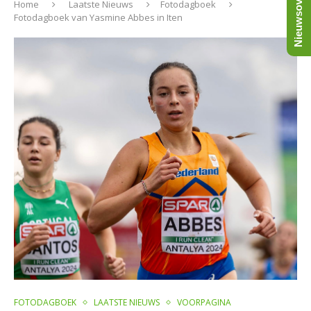
Nieuwsoverzicht
Home
Laatste Nieuws
Fotodagboek
Fotodagboek van Yasmine Abbes in Iten
FOTODAGBOEK
LAATSTE NIEUWS
VOORPAGINA