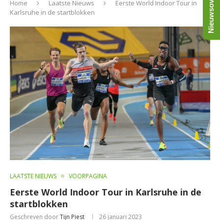
Nieuwsoverzicht
Home
Laatste Nieuws
Eerste World Indoor Tour in
Karlsruhe in de startblokken
LAATSTE NIEUWS
VOORPAGINA
Eerste World Indoor Tour in Karlsruhe in de
startblokken
Geschreven door
Tijn Piest
26 januari 2023