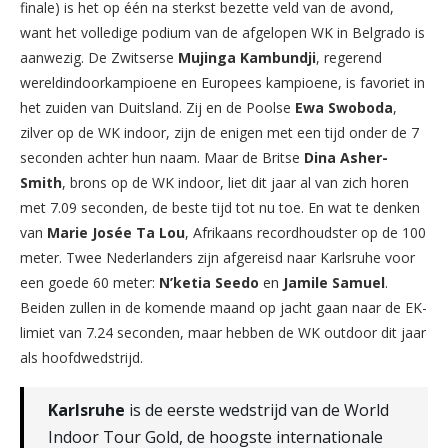
finale) is het op één na sterkst bezette veld van de avond,
want het volledige podium van de afgelopen WK in Belgrado is
aanwezig. De Zwitserse
Mujinga Kambundji
, regerend
wereldindoorkampioene en Europees kampioene, is favoriet in
het zuiden van Duitsland. Zij en de Poolse
Ewa Swoboda
,
zilver op de WK indoor, zijn de enigen met een tijd onder de 7
seconden achter hun naam. Maar de Britse
Dina Asher-
Smith
, brons op de WK indoor, liet dit jaar al van zich horen
met 7.09 seconden, de beste tijd tot nu toe. En wat te denken
van
Marie Josée Ta Lou
, Afrikaans recordhoudster op de 100
meter. Twee Nederlanders zijn afgereisd naar Karlsruhe voor
een goede 60 meter:
N’ketia Seedo
en
Jamile Samuel
.
Beiden zullen in de komende maand op jacht gaan naar de EK-
limiet van 7.24 seconden, maar hebben de WK outdoor dit jaar
als hoofdwedstrijd.
Karlsruhe
is de eerste wedstrijd van de World
Indoor Tour Gold, de hoogste internationale