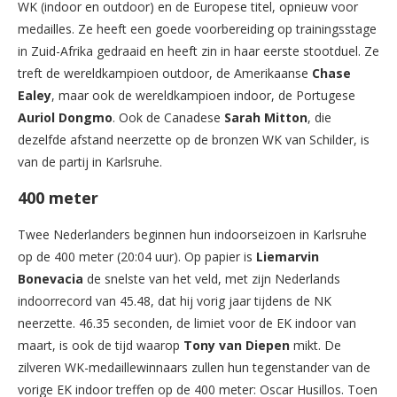
WK (indoor en outdoor) en de Europese titel, opnieuw voor
medailles. Ze heeft een goede voorbereiding op trainingsstage
in Zuid-Afrika gedraaid en heeft zin in haar eerste stootduel. Ze
treft de wereldkampioen outdoor, de Amerikaanse
Chase
Ealey
, maar ook de wereldkampioen indoor, de Portugese
Auriol Dongmo
. Ook de Canadese
Sarah Mitton
, die
dezelfde afstand neerzette op de bronzen WK van Schilder, is
van de partij in Karlsruhe.
400 meter
Twee Nederlanders beginnen hun indoorseizoen in Karlsruhe
op de 400 meter (20:04 uur). Op papier is
Liemarvin
Bonevacia
de snelste van het veld, met zijn Nederlands
indoorrecord van 45.48, dat hij vorig jaar tijdens de NK
neerzette. 46.35 seconden, de limiet voor de EK indoor van
maart, is ook de tijd waarop
Tony van Diepen
mikt. De
zilveren WK-medaillewinnaars zullen hun tegenstander van de
vorige EK indoor treffen op de 400 meter: Oscar Husillos. Toen