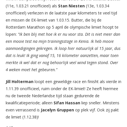
(11e, 1.03.21 onofficieel) als
Stan Niesten
(13e, 1.03.34
onofficieel) verliezen in de laatste paar kilometers te veel tijd
en missen de EK-limiet van 1.03.15. Butter, die bij de
Rotterdam Marathon op 5 april de olympische limiet hoopt te
lopen:
”Ik ben blij met hoe ik er nu voor sta. Dit is niet meer dan
een mooie test na mijn trainingsstage in Kenia. Ik heb mooie
aanmoedigingen gekregen. Ik loop hier natuurlijk al 15 jaar, dus
dat is leuk! Ik ging vanaf 15, 16 kilometer aanzetten, maar toen
merkte ik wel dat er nog behoorlijk veel wind tegen stond. Over
4 weken moet het gebeuren.”
Jill Holterman
loopt een geweldige race en finisht als vierde in
1.11.39 onofficieel, ruim onder de EK-limiet! Ze heeft hiermee
nu de tweede Nederlandse tijd staan gedurende de
kwalificatieperiode; alleen
Sifan Hassan
liep sneller. Minstens
even verrassend is
Jacelyn Gruppen
op plek vijf. Ook zij pakt
de limiet (1.12.38)!