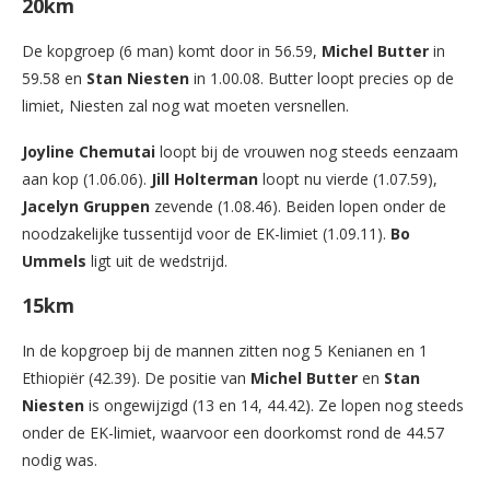
20km
De kopgroep (6 man) komt door in 56.59,
Michel Butter
in
59.58 en
Stan Niesten
in 1.00.08. Butter loopt precies op de
limiet, Niesten zal nog wat moeten versnellen.
Joyline Chemutai
loopt bij de vrouwen nog steeds eenzaam
aan kop (1.06.06).
Jill Holterman
loopt nu vierde (1.07.59),
Jacelyn Gruppen
zevende (1.08.46). Beiden lopen onder de
noodzakelijke tussentijd voor de EK-limiet (1.09.11).
Bo
Ummels
ligt uit de wedstrijd.
15km
In de kopgroep bij de mannen zitten nog 5 Kenianen en 1
Ethiopiër (42.39). De positie van
Michel Butter
en
Stan
Niesten
is ongewijzigd (13 en 14, 44.42). Ze lopen nog steeds
onder de EK-limiet, waarvoor een doorkomst rond de 44.57
nodig was.