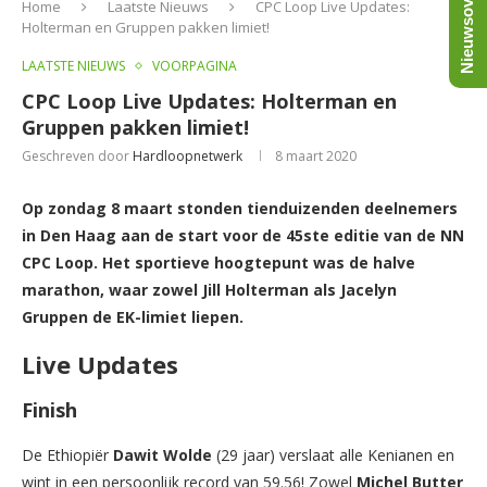
Nieuwsoverzicht
Home
Laatste Nieuws
CPC Loop Live Updates:
Holterman en Gruppen pakken limiet!
LAATSTE NIEUWS
VOORPAGINA
CPC Loop Live Updates: Holterman en
Gruppen pakken limiet!
Geschreven door
Hardloopnetwerk
8 maart 2020
Op zondag 8 maart stonden tienduizenden deelnemers
in Den Haag aan de start voor de 45ste editie van de NN
CPC Loop.
Het sportieve hoogtepunt was de halve
marathon, waar zowel Jill Holterman als Jacelyn
Gruppen de EK-limiet liepen.
Live Updates
Finish
De Ethiopiër
Dawit Wolde
(29 jaar) verslaat alle Kenianen en
wint in een persoonlijk record van 59.56! Zowel
Michel Butter