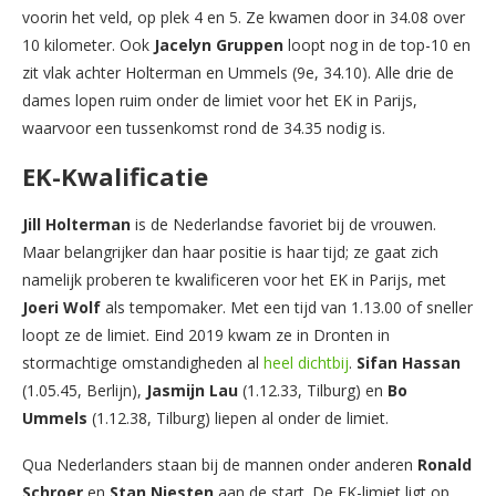
voorin het veld, op plek 4 en 5. Ze kwamen door in 34.08 over
10 kilometer. Ook
Jacelyn Gruppen
loopt nog in de top-10 en
zit vlak achter Holterman en Ummels (9e, 34.10). Alle drie de
dames lopen ruim onder de limiet voor het EK in Parijs,
waarvoor een tussenkomst rond de 34.35 nodig is.
EK-Kwalificatie
Jill Holterman
is de Nederlandse favoriet bij de vrouwen.
Maar belangrijker dan haar positie is haar tijd; ze gaat zich
namelijk proberen te kwalificeren voor het EK in Parijs, met
Joeri Wolf
als tempomaker. Met een tijd van 1.13.00 of sneller
loopt ze de limiet. Eind 2019 kwam ze in Dronten in
stormachtige omstandigheden al
heel dichtbij
.
Sifan Hassan
(1.05.45, Berlijn),
Jasmijn Lau
(1.12.33, Tilburg) en
Bo
Ummels
(1.12.38, Tilburg) liepen al onder de limiet.
Qua Nederlanders staan bij de mannen onder anderen
Ronald
Schroer
en
Stan Niesten
aan de start. De EK-limiet ligt op