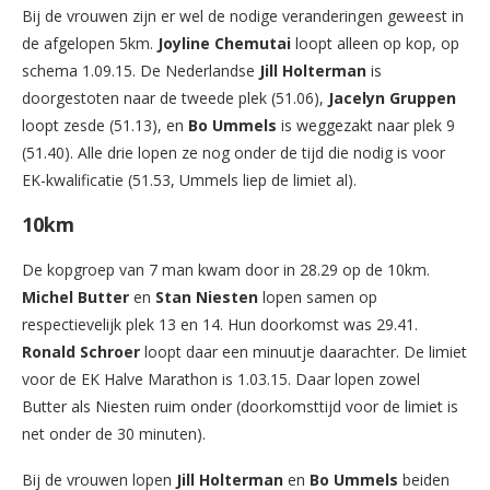
Bij de vrouwen zijn er wel de nodige veranderingen geweest in
de afgelopen 5km.
Joyline Chemutai
loopt alleen op kop, op
schema 1.09.15. De Nederlandse
Jill Holterman
is
doorgestoten naar de tweede plek (51.06),
Jacelyn Gruppen
loopt zesde (51.13), en
Bo Ummels
is weggezakt naar plek 9
(51.40). Alle drie lopen ze nog onder de tijd die nodig is voor
EK-kwalificatie (51.53, Ummels liep de limiet al).
10km
De kopgroep van 7 man kwam door in 28.29 op de 10km.
Michel Butter
en
Stan Niesten
lopen samen op
respectievelijk plek 13 en 14. Hun doorkomst was 29.41.
Ronald Schroer
loopt daar een minuutje daarachter. De limiet
voor de EK Halve Marathon is 1.03.15. Daar lopen zowel
Butter als Niesten ruim onder (doorkomsttijd voor de limiet is
net onder de 30 minuten).
Bij de vrouwen lopen
Jill Holterman
en
Bo Ummels
beiden