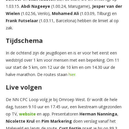
1.03.15.
Abdi Nageeye
(1.00.24, Marugame),
Jesper van der
Wielen
(1.02.56, Venlo),
Mohamed Ali
(1.03.09, Tilburg) en
Frank Futselaar
(1.03.11, Barcelona) hebben de limiet al op
zak.
Tijdschema
In de ochtend zijn de jeugdlopen en is er voor het eerst een
wedstrijd over 1 km voor mensen met een beperking. Om 11
uur start de 5 km, om 12 uur de 10 km en om 14.30 uur de
halve marathon. De routes staan
hier.
Live volgen
De NN CPC Loop volg je bij Omroep West. Er wordt de hele
dag, tussen 9.10 uur en 17.45 uur, een livestream uitgezonden
op TV,
website
en app. Presentatoren
Herman Nanninga
,
Nicolette Krul
en
Pim Markering
doen verslag vanaf het
Malieveld en langs de route.
Curt Fortin
praat je bij op 89.3