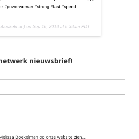
er #powerwoman #strong #fast #speed
aboekelman) on
Sep 15, 2018 at 5:38am PDT
pnetwerk nieuwsbrief!
 Melissa Boekelman op onze website zien.…