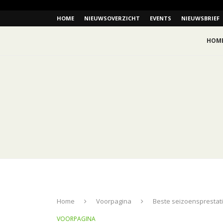
HOME
NIEUWSOVERZICHT
EVENTS
NIEUWSBRIEF
HOM
Home
Voorpagina
Beste seizoensprestat
VOORPAGINA