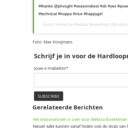
#thanks @phvught #seasonsbest #sb #yes #pow
#technical #hoppa #nice #happygirl
A post shared by
Melissa Boekelman
(@meliss
Foto: Max Kooijmans
Schrijf je in voor de Hardloo
Jouw e-mailadres*
Gerelateerde Berichten
Het indoorseizoen is over voor Melissa Boekelman
Nieuw! Jullie kunnen vanaf heden ook de vlogs van