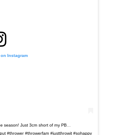
 on Instagram
the season! Just 3cm short of my PB…
tput #thrower #throwerfam #justthrowit #sohappy