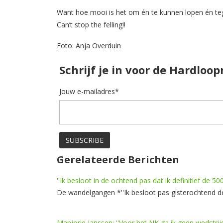
Want hoe mooi is het om én te kunnen lopen én teg
Can’t stop the felling!!
Foto: Anja Overduin
Schrijf je in voor de Hardloo
Jouw e-mailadres*
Gerelateerde Berichten
''Ik besloot in de ochtend pas dat ik definitief de 5
De wandelgangen *''Ik besloot pas gisterochtend de
Manjorie Janssen: ''Voor het NK ga ik geen wedstrij