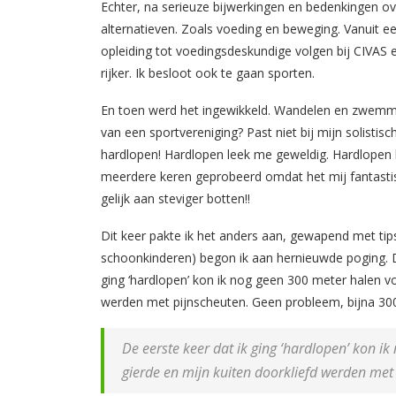
Echter, na serieuze bijwerkingen en bedenkingen ove
alternatieven. Zoals voeding en beweging. Vanuit 
opleiding tot voedingsdeskundige volgen bij CIVAS e
rijker. Ik besloot ook te gaan sporten.
En toen werd het ingewikkeld. Wandelen en zwemm
van een sportvereniging? Past niet bij mijn solisti
hardlopen! Hardlopen leek me geweldig. Hardlopen ka
meerdere keren geprobeerd omdat het mij fantastisch
gelijk aan steviger botten!!
Dit keer pakte ik het anders aan, gewapend met tip
schoonkinderen) begon ik aan hernieuwde poging. D
ging ‘hardlopen’ kon ik nog geen 300 meter halen voo
werden met pijnscheuten. Geen probleem, bijna 30
De eerste keer dat ik ging ‘hardlopen’ kon ik
gierde en mijn kuiten doorkliefd werden met