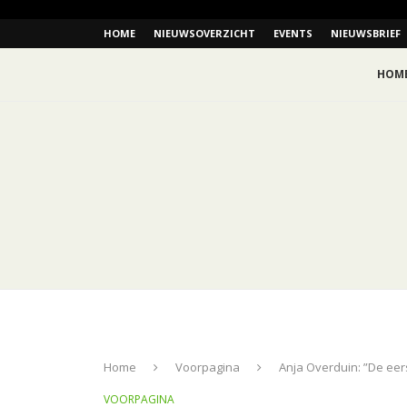
HOME
NIEUWSOVERZICHT
EVENTS
NIEUWSBRIEF
HOM
Home
Voorpagina
Anja Overduin: ”De eer
VOORPAGINA