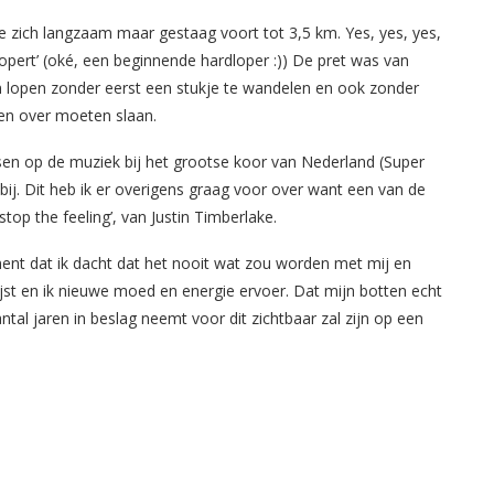
te zich langzaam maar gestaag voort tot 3,5 km. Yes, yes, yes,
‘lopert’ (oké, een beginnende hardloper :)) De pret was van
 lopen zonder eerst een stukje te wandelen en ook zonder
en over moeten slaan.
en op de muziek bij het grootse koor van Nederland (Super
ij. Dit heb ik er overigens graag voor over want een van de
stop the feeling’, van Justin Timberlake.
nt dat ik dacht dat het nooit wat zou worden met mij en
jst en ik nieuwe moed en energie ervoer. Dat mijn botten echt
antal jaren in beslag neemt voor dit zichtbaar zal zijn op een