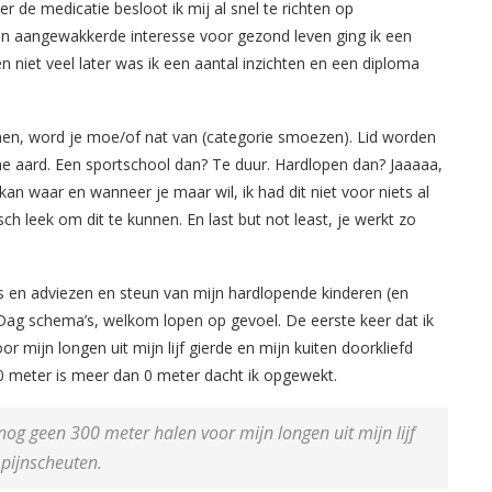
r de medicatie besloot ik mij al snel te richten op
een aangewakkerde interesse voor gezond leven ging ik een
n niet veel later was ik een aantal inzichten en een diploma
en, word je moe/of nat van (categorie smoezen). Lid worden
sche aard. Een sportschool dan? Te duur. Hardlopen dan? Jaaaaa,
n waar en wanneer je maar wil, ik had dit niet voor niets al
 leek om dit te kunnen. En last but not least, je werkt zo
s en adviezen en steun van mijn hardlopende kinderen (en
ag schema’s, welkom lopen op gevoel. De eerste keer dat ik
r mijn longen uit mijn lijf gierde en mijn kuiten doorkliefd
0 meter is meer dan 0 meter dacht ik opgewekt.
 nog geen 300 meter halen voor mijn longen uit mijn lijf
 pijnscheuten.