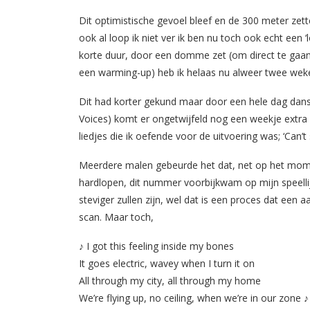
Dit optimistische gevoel bleef en de 300 meter zet
ook al loop ik niet ver ik ben nu toch ook echt een 
korte duur, door een domme zet (om direct te gaan
een warming-up) heb ik helaas nu alweer twee wek
Dit had korter gekund maar door een hele dag dans
Voices) komt er ongetwijfeld nog een weekje extra b
liedjes die ik oefende voor de uitvoering was; ‘Can’t 
Meerdere malen gebeurde het dat, net op het mome
hardlopen, dit nummer voorbijkwam op mijn speelli
steviger zullen zijn, wel dat is een proces dat een a
scan. Maar toch,
♪ I got this feeling inside my bones
It goes electric, wavey when I turn it on
All through my city, all through my home
We’re flying up, no ceiling, when we’re in our zone ♪