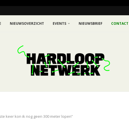
E
NIEUWSOVERZICHT
EVENTS
NIEUWSBRIEF
CONTACT
ste keer kon ik nog geen 300 meter lopen”