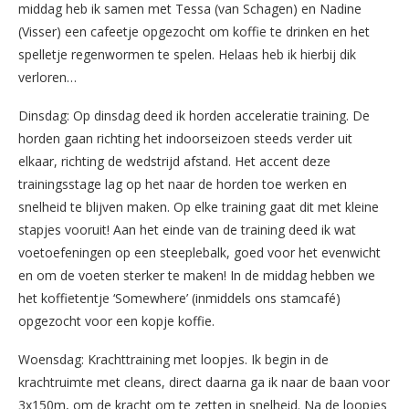
middag heb ik samen met Tessa (van Schagen) en Nadine
(Visser) een cafeetje opgezocht om koffie te drinken en het
spelletje regenwormen te spelen. Helaas heb ik hierbij dik
verloren…
Dinsdag: Op dinsdag deed ik horden acceleratie training. De
horden gaan richting het indoorseizoen steeds verder uit
elkaar, richting de wedstrijd afstand. Het accent deze
trainingsstage lag op het naar de horden toe werken en
snelheid te blijven maken. Op elke training gaat dit met kleine
stapjes vooruit! Aan het einde van de training deed ik wat
voetoefeningen op een steeplebalk, goed voor het evenwicht
en om de voeten sterker te maken! In de middag hebben we
het koffietentje ‘Somewhere’ (inmiddels ons stamcafé)
opgezocht voor een kopje koffie.
Woensdag: Krachttraining met loopjes. Ik begin in de
krachtruimte met cleans, direct daarna ga ik naar de baan voor
3x150m, om de kracht om te zetten in snelheid. Na de loopjes