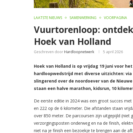
LAATSTE NIEUWS
SAMENWERKING
VOORPAGINA
Vuurtorenloop: ontdek 
Hoek van Holland
Geschreven door
Hardloopnetwerk
5 april 2026
Hoek van Holland is op vrijdag 19 juni voor he
hardloopwedstrijd met diverse uitzichten: vi
slingerend over de noordoever van de Nieuw
staan een halve marathon, kidsrun, 10 kilomete
De eerste editie in 2024 was een groot succes met
en 222 op de 6 kilometer. Die afstanden staan vri
over 850 meter. De parcoursen zijn uitgepijld (niet 
verzorgingsposten onderweg en na de finish, elektr
niet na je finish een bezoekje te brengen aan de af