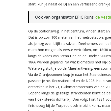
start, kun je naast de DJ en een verfrissend drank
Ook van organisator EPIC Runs:
de Vest
Op de Stationsweg, in het centrum, vinden start en f
Dat is op zo’n 100 meter van het metrostation, go
als je nog even blijft nazakken. Deelnemers van de 
marathon mogen als eerste vertrekken, om 18:30 uu
langs de kades van Stena Line en de Hoekse vuurtore
1866 werden gepland. Na wat kilometers met kijk 
Waterweg stuit je op de Maeslantkering, een storm
Via de Oranjebonnen loop je naar het Staelduinese
passeer je het Recreatieoord en de N223. Het stran
ontbreken in het 21,1-kilometerparcours van de Vu
Lopend langs de gezellige strandtenten komt de be
van Hoek steeds dichterbij. Dan volgt Fort 1881 vo
finishboog bij de Torpedoloods in zicht komt, maar 