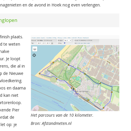
je nagenieten en de avond in Hoek nog even verlengen.
inglopen
inish plaats.
ed te weten
halve
r. Je loopt
ns, die al in
op de Nieuwe
vloedkering.
bos en daarna
d kan niet
urtorenloop.
kende Pier
Het parcours van de 10 kilometer.
ordat de
Bron: Afstandmeten.nl
let op: je