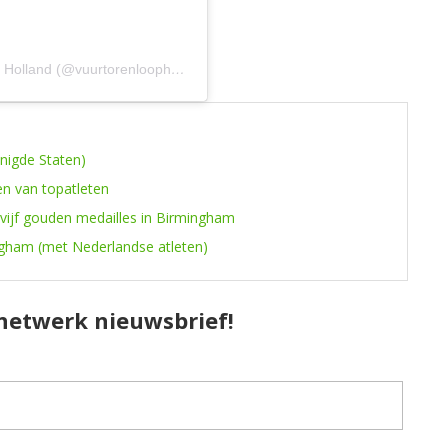
Een bericht gedeeld door Vuurtorenloop Hoek van Holland (@vuurtorenloophoekvanholland)
enigde Staten)
en van topatleten
 vijf gouden medailles in Birmingham
ngham (met Nederlandse atleten)
pnetwerk nieuwsbrief!