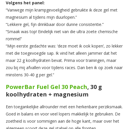
Volgens het panel:
“Vanwege mijn krampgevoeligheid gebruikte ik deze gel met
magnesium al tijdens mijn duurlopen.”
“Lekkere gel, fijn drinkbaar door dunne consistentie.”
“Smaak was top! Eindelijk niet van die ultra zoete chemische
rommel”
“Mijn eerste gedachte was: ‘deze moet ik ook kopen’, zo lekker
met die toegevoegde sap. Ik vind het alleen jammer dat het
maar 22 g koolhydraten bevat. Prima voor trainingen, maar
zou bij mij afvallen voor tijdens races. Dan ben ik op zoek naar
minstens 30-40 g per gel.”
PowerBar Fuel Gel 30 Peach
, 30 g
koolhydraten + magnesium
Een toegankelijke allrounder met een herkenbare perziksmaak.
Goed in balans en voor veel lopers makkelijk te gebruiken. De
zoetheid is voor sommigen aan de hoge kant, maar over het
algemeen scoort deze gel stabiel op alle fronten.