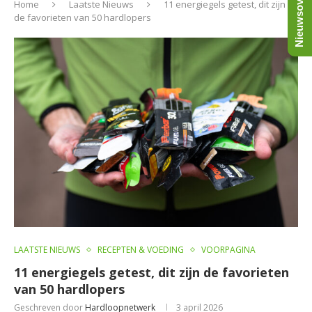
Nieuwsoverzicht
Home
Laatste Nieuws
11 energiegels getest, dit zijn
de favorieten van 50 hardlopers
LAATSTE NIEUWS
RECEPTEN & VOEDING
VOORPAGINA
11 energiegels getest, dit zijn de favorieten
van 50 hardlopers
Geschreven door
Hardloopnetwerk
3 april 2026