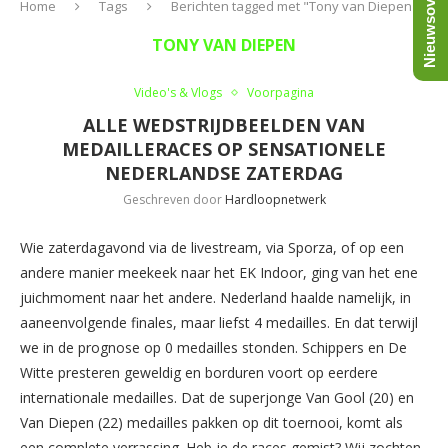
Nieuwsoverzicht
Home
Tags
Berichten tagged met "Tony van Diepen"
TONY VAN DIEPEN
Video's & Vlogs
Voorpagina
ALLE WEDSTRIJDBEELDEN VAN
MEDAILLERACES OP SENSATIONELE
NEDERLANDSE ZATERDAG
Geschreven door
Hardloopnetwerk
Wie zaterdagavond via de livestream, via Sporza, of op een
andere manier meekeek naar het EK Indoor, ging van het ene
juichmoment naar het andere. Nederland haalde namelijk, in
aaneenvolgende finales, maar liefst 4 medailles. En dat terwijl
we in de prognose op 0 medailles stonden. Schippers en De
Witte presteren geweldig en borduren voort op eerdere
internationale medailles. Dat de superjonge Van Gool (20) en
Van Diepen (22) medailles pakken op dit toernooi, komt als
een complete verrassing. Heb je de races gemist? Wij zochten