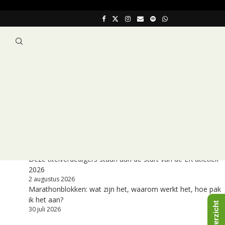
VEEL GELEZEN NIEUWSARTIKELEN
Onze voorspelling EK atletiek: Nederland wint vijf gouden
medailles in Birmingham
6 augustus 2026
Volg hier de WK onder 20 jaar in Eugene (Verenigde Staten)
6 augustus 2026
Programma van de EK atletiek 2026 in Birmingham (met
Nederlandse atleten)
5 augustus 2026
Deze titelverdedigers staan aan de start van de EK atletiek
2026
2 augustus 2026
Marathonblokken: wat zijn het, waarom werkt het, hoe pak
ik het aan?
30 juli 2026