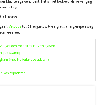
e van Maurten gewend bent. Het is niet bedoeld als vervanging
e aanvulling.
Virtuoos
 geeft
Virtuoos
tot 31 augustus, twee gratis energierepen weg
aken één reep.
 vijf gouden medailles in Birmingham
enigde Staten)
ngham (met Nederlandse atleten)
en van topatleten