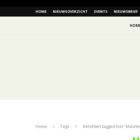
HOME
NIEUWSOVERZICHT
EVENTS
NIEUWSBRIEF
HOM
Home
Tags
Berichten tagged met "Maurte
M