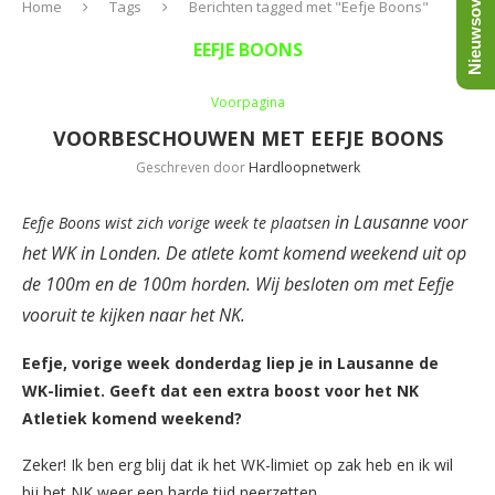
Nieuwsoverzicht
Home
Tags
Berichten tagged met "Eefje Boons"
EEFJE BOONS
Voorpagina
VOORBESCHOUWEN MET EEFJE BOONS
Geschreven door
Hardloopnetwerk
in Lausanne
voor
Eefje Boons wist zich vorige week te plaatsen
het WK in Londen. De atlete komt komend weekend uit op
de 100m en de 100m horden. Wij besloten om met Eefje
vooruit te kijken naar het NK.
Eefje, vorige week donderdag liep je in Lausanne de
WK-limiet. Geeft dat een extra boost voor het NK
Atletiek komend weekend?
Zeker! Ik ben erg blij dat ik het WK-limiet op zak heb en ik wil
bij het NK weer een harde tijd neerzetten.