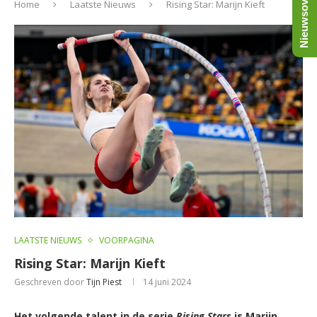
Nieuwsoverzicht
Home
Laatste Nieuws
Rising Star: Marijn Kieft
LAATSTE NIEUWS
VOORPAGINA
Rising Star: Marijn Kieft
Geschreven door
Tijn Piest
14 juni 2024
Het volgende talent in de serie
Rising Stars
is Marijn