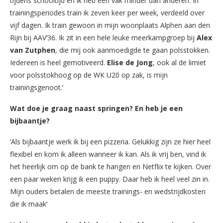
tijdens schooltijd en ik heb een vak minder dan anderen. In
trainingsperiodes train ik zeven keer per week, verdeeld over
vijf dagen. Ik train gewoon in mijn woonplaats Alphen aan den
Rijn bij AAV’36. Ik zit in een hele leuke meerkampgroep bij
Alex
van Zutphen
, die mij ook aanmoedigde te gaan polsstokken.
Iedereen is heel gemotiveerd.
Elise de Jong
, ook al de limiet
voor polsstokhoog op de WK U20 op zak, is mijn
trainingsgenoot.’
Wat doe je graag naast springen? En heb je een
bijbaantje?
‘Als bijbaantje werk ik bij een pizzeria. Gelukkig zijn ze hier heel
flexibel en kom ik alleen wanneer ik kan. Als ik vrij ben, vind ik
het heerlijk om op de bank te hangen en Netflix te kijken. Over
een paar weken krijg ik een puppy. Daar heb ik heel veel zin in.
Mijn ouders betalen de meeste trainings- en wedstrijdkosten
die ik maak’