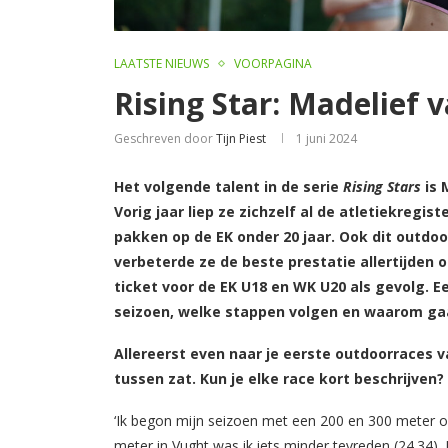
LAATSTE NIEUWS
VOORPAGINA
Rising Star: Madelief 
Geschreven door
Tijn Piest
1 juni 2024
Het volgende talent in de serie
Rising Stars
is 
Vorig jaar liep ze zichzelf al de atletiekregi
pakken op de EK onder 20 jaar. Ook dit outdoo
verbeterde ze de beste prestatie allertijden 
ticket voor de EK U18 en WK U20 als gevolg. E
seizoen, welke stappen volgen en waarom gaa
Allereerst even naar je eerste outdoorraces v
tussen zat. Kun je elke race kort beschrijven?
‘Ik begon mijn seizoen met een 200 en 300 meter 
meter in Vught was ik iets minder tevreden (24.34).