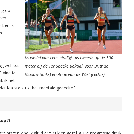
ing op
bben
r ben ik
en
Madelief van Leur eindigt als tweede op de 300
og wel iets
meter bij de Ter Specke Bokaal, voor Britt de
0 vind ik
Blaauw (links) en Anne van de Wiel (rechts).
nk ik net
dat laatste stuk, het mentale gedeelte.’
topt?
 trainingen vind ik altijd erg leuk en gezellig. De progressie die ik