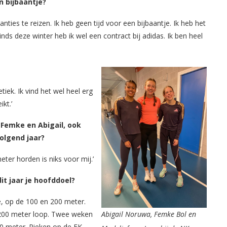
n bijbaantje?
anties te reizen. Ik heb geen tijd voor een bijbaantje. Ik heb het
inds deze winter heb ik wel een contract bij adidas. Ik ben heel
tiek. Ik vind het wel heel erg
kt.’
 Femke en Abigail, ook
olgend jaar?
eter horden is niks voor mij.’
t jaar je hoofddoel?
, op de 100 en 200 meter.
 200 meter loop. Twee weken
Abigail Noruwa, Femke Bol en
00 meter. Pieken op de EK