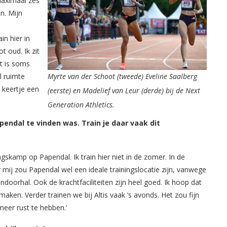
 Maximaal zes
n. Mijn
rain hier in
t oud. Ik zit
t is soms
l ruimte
Myrte van der Schoot (tweede) Eveline Saalberg
 keertje een
(eerste) en Madelief van Leur (derde) bij de Next
Generation Athletics.
pendal te vinden was. Train je daar vaak dit
gskamp op Papendal. Ik train hier niet in de zomer. In de
r mij zou Papendal wel een ideale trainingslocatie zijn, vanwege
indoorhal. Ook de krachtfaciliteiten zijn heel goed. Ik hoop dat
ken. Verder trainen we bij Altis vaak ’s avonds. Het zou fijn
meer rust te hebben.’