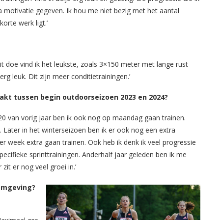
 motivatie gegeven. Ik hou me niet bezig met het aantal
orte werk ligt.’
it doe vind ik het leukste, zoals 3×150 meter met lange rust
erg leuk. Dit zijn meer conditietrainingen.’
aakt tussen begin outdoorseizoen 2023 en 2024?
 U20 van vorig jaar ben ik ook nog op maandag gaan trainen.
Later in het winterseizoen ben ik er ook nog een extra
per week extra gaan trainen. Ook heb ik denk ik veel progressie
ecifieke sprinttrainingen. Anderhalf jaar geleden ben ik me
it er nog veel groei in.’
somgeving?