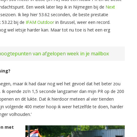
aandachtspunt. Een week later liep ik in Nijmegen bij de
Next
seizoen. Ik liep hier 53.62 seconden, de beste prestatie
k 53.22 bij de
IFAM Outdoor
in Brussel, weer een record.
og wel ietsje harder kan. Maar tot nu toe is het een erg
oogtepunten van afgelopen week in je mailbox
sing?
megen, maar ik had daar nog wel het gevoel dat het beter zou
n. Ik opende zo’n 1,5 seconde langzamer dan mijn PR op de 200
penen en dit lukte. Dat ik hierdoor meteen al vier tienden
ijn volgende 400 meter hoop ik weer hetzelfde te doen, harder
anger volhouden.’
en met