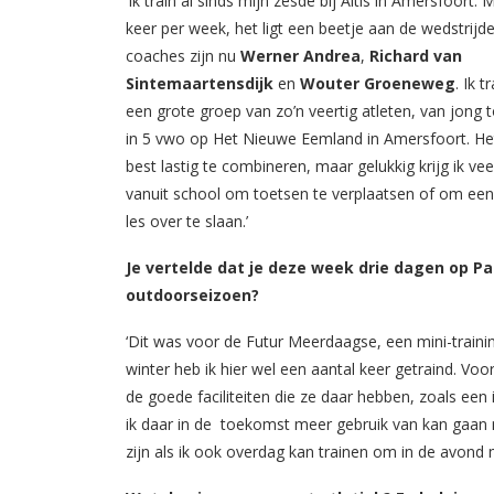
‘Ik train al sinds mijn zesde bij Altis in Amersfoort.
keer per week, het ligt een beetje aan de wedstrijde
coaches zijn nu
Werner Andrea
,
Richard van
Sintemaartensdijk
en
Wouter Groeneweg
. Ik t
een grote groep van zo’n veertig atleten, van jong to
in 5 vwo op Het Nieuwe Eemland in Amersfoort. He
best lastig te combineren, maar gelukkig krijg ik vee
vanuit school om toetsen te verplaatsen of om een
les over te slaan.’
Je vertelde dat je deze week drie dagen op Pa
outdoorseizoen?
‘Dit was voor de Futur Meerdaagse, een mini-trainin
winter heb ik hier wel een aantal keer getraind. Voo
de goede faciliteiten die ze daar hebben, zoals een 
ik daar in de toekomst meer gebruik van kan gaan ma
zijn als ik ook overdag kan trainen om in de avond 