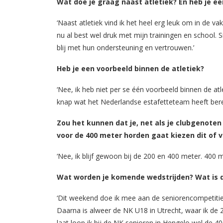
Wat doe je graag naast atletiek? En heb je ee
‘Naast atletiek vind ik het heel erg leuk om in de vak
nu al best wel druk met mijn trainingen en school. S
blij met hun ondersteuning en vertrouwen.’
Heb je een voorbeeld binnen de atletiek?
‘Nee, ik heb niet per se één voorbeeld binnen de atle
knap wat het Nederlandse estafetteteam heeft berei
Zou het kunnen dat je, net als je clubgenoten
voor de 400 meter horden gaat kiezen dit of v
‘Nee, ik blijf gewoon bij de 200 en 400 meter. 400 m
Wat worden je komende wedstrijden? Wat is di
‘Dit weekend doe ik mee aan de seniorencompetitie
Daarna is alweer de NK U18 in Utrecht, waar ik de
laat loop ik bij de NK senioren in Hengelo wel de 4