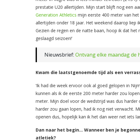
prestatie U20 allertijden. Mijn start blijft nog een 
Generation Athletics
mijn eerste 400 meter van het 
allertijden onder 18 jaar. Het weekend daarop liep i
Gezien de regen en de natte baan, hoop ik dat het n
geslaagd seizoen!’
Nieuwsbrief:
Ontvang elke maandag de h
Kwam die laatstgenoemde tijd als een verras
‘Ik had die week ervoor ook al goed gelopen in Nij
kunnen als ik de eerste 200 meter harder zou lope
meter. Mijn doel voor de wedstrijd was dus harder o
harder zou gaan lopen, had ik nog niet verwacht. M
openen dus, hopelijk kan ik het dan weer net iets l
Dan naar het begin… Wanneer ben je begonn
atletiek?