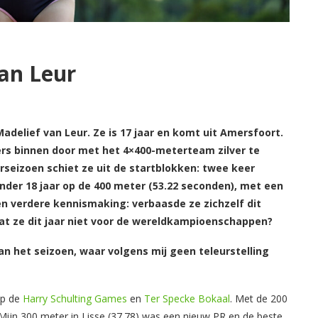
van Leur
Madelief van Leur. Ze is 17 jaar en komt uit Amersfoort.
sters binnen door met het 4×400-meterteam zilver te
rseizoen schiet ze uit de startblokken: twee keer
onder 18 jaar op de 400 meter (53.22 seconden), met een
en verdere kennismaking: verbaasde ze zichzelf dit
t ze dit jaar niet voor de wereldkampioenschappen?
an het seizoen, waar volgens mij geen teleurstelling
op de
Harry Schulting Games
en
Ter Specke Bokaal
. Met de 200
 Mijn 300 meter in Lisse (37.78) was een nieuw PR en de beste