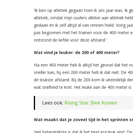
‘Ik ben op atletiek gegaan toen ik zes jaar was. Ik g
atletiek, omdat mijn ouders allebei aan atletiek he
gedaan en ik zelf altijd al van rennen hield. Vorig jaa
pas begonnen met het trainen voor de 400 meter 
ontstond de liefde voor deze afstand.’
Wat vind je leuker: de 200 of 400 meter?
Na een 400 meter heb ik altijd het gevoel dat het n
sneller kan, bij een 200 meter heb ik dat niet. De 40
de leukste afstand. Bij de 200 kom ik uiteindelijk de
wat snelheid te kort. Het leuke aan de 400 meter is 
Lees ook:
Rising Star: Biek Komen
Wat maakt dat je zoveel tijd in het sprinten s
‘Het belangrijkste is dat ik het heel erg leuk vind. De