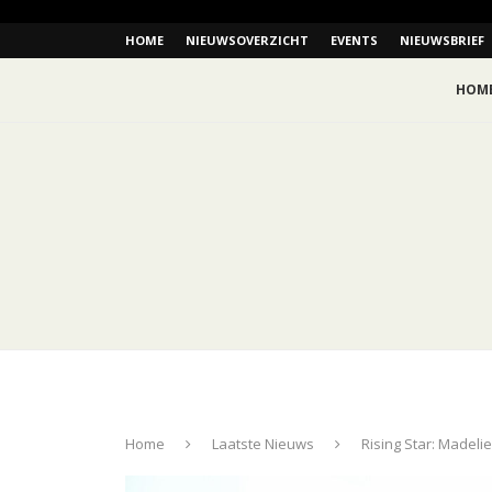
HOME
NIEUWSOVERZICHT
EVENTS
NIEUWSBRIEF
HOM
Home
Laatste Nieuws
Rising Star: Madeli