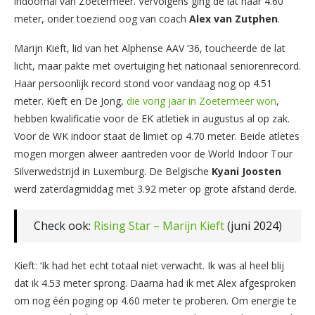
indoorhal van Zoetermeer. Vervolgens ging de lat naar 4.60
meter, onder toeziend oog van coach
Alex van Zutphen
.
Marijn Kieft, lid van het Alphense AAV ’36, toucheerde de lat
licht, maar pakte met overtuiging het nationaal seniorenrecord.
Haar persoonlijk record stond voor vandaag nog op 4.51
meter. Kieft en De Jong,
die vorig jaar in Zoetermeer won
,
hebben kwalificatie voor de EK atletiek in augustus al op zak.
Voor de WK indoor staat de limiet op 4.70 meter. Beide atletes
mogen morgen alweer aantreden voor de World Indoor Tour
Silverwedstrijd in Luxemburg. De Belgische
Kyani Joosten
werd zaterdagmiddag met 3.92 meter op grote afstand derde.
Check ook:
Rising Star – Marijn Kieft
(juni 2024)
Kieft: ‘Ik had het echt totaal niet verwacht. Ik was al heel blij
dat ik 4.53 meter sprong. Daarna had ik met Alex afgesproken
om nog één poging op 4.60 meter te proberen. Om energie te