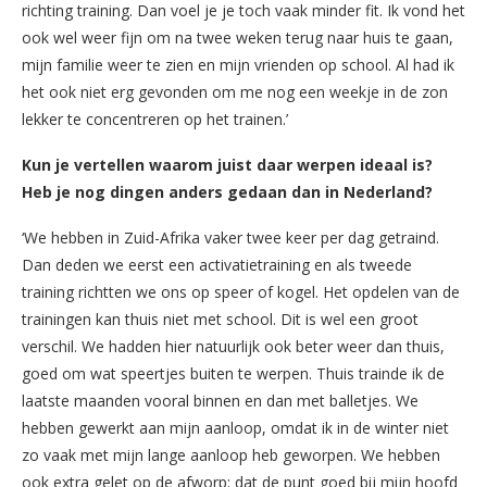
richting training. Dan voel je je toch vaak minder fit. Ik vond het
ook wel weer fijn om na twee weken terug naar huis te gaan,
mijn familie weer te zien en mijn vrienden op school. Al had ik
het ook niet erg gevonden om me nog een weekje in de zon
lekker te concentreren op het trainen.’
Kun je vertellen waarom juist daar werpen ideaal is?
Heb je nog dingen anders gedaan dan in Nederland?
‘We hebben in Zuid-Afrika vaker twee keer per dag getraind.
Dan deden we eerst een activatietraining en als tweede
training richtten we ons op speer of kogel. Het opdelen van de
trainingen kan thuis niet met school. Dit is wel een groot
verschil. We hadden hier natuurlijk ook beter weer dan thuis,
goed om wat speertjes buiten te werpen. Thuis trainde ik de
laatste maanden vooral binnen en dan met balletjes. We
hebben gewerkt aan mijn aanloop, omdat ik in de winter niet
zo vaak met mijn lange aanloop heb geworpen. We hebben
ook extra gelet op de afworp: dat de punt goed bij mijn hoofd