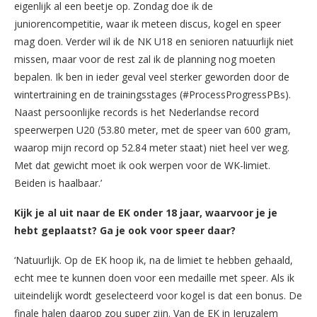
eigenlijk al een beetje op. Zondag doe ik de
juniorencompetitie, waar ik meteen discus, kogel en speer
mag doen. Verder wil ik de NK U18 en senioren natuurlijk niet
missen, maar voor de rest zal ik de planning nog moeten
bepalen. Ik ben in ieder geval veel sterker geworden door de
wintertraining en de trainingsstages (#ProcessProgressPBs).
Naast persoonlijke records is het Nederlandse record
speerwerpen U20 (53.80 meter, met de speer van 600 gram,
waarop mijn record op 52.84 meter staat) niet heel ver weg.
Met dat gewicht moet ik ook werpen voor de WK-limiet.
Beiden is haalbaar.’
Kijk je al uit naar de EK onder 18 jaar, waarvoor je je
hebt geplaatst? Ga je ook voor speer daar?
‘Natuurlijk. Op de EK hoop ik, na de limiet te hebben gehaald,
echt mee te kunnen doen voor een medaille met speer. Als ik
uiteindelijk wordt geselecteerd voor kogel is dat een bonus. De
finale halen daarop zou super zijn. Van de EK in Jeruzalem