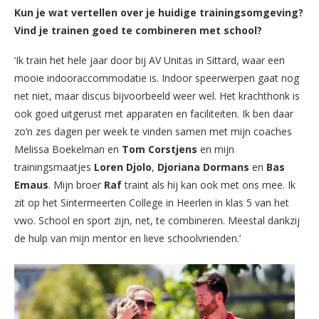
Kun je wat vertellen over je huidige trainingsomgeving?
Vind je trainen goed te combineren met school?
‘Ik train het hele jaar door bij AV Unitas in Sittard, waar een
mooie indooraccommodatie is. Indoor speerwerpen gaat nog
net niet, maar discus bijvoorbeeld weer wel. Het krachthonk is
ook goed uitgerust met apparaten en faciliteiten. Ik ben daar
zo’n zes dagen per week te vinden samen met mijn coaches
Melissa Boekelman en
Tom Corstjens
en mijn
trainingsmaatjes
Loren Djolo
,
Djoriana
Dormans
en
Bas
Emaus
. Mijn broer
Raf
traint als hij kan ook met ons mee. Ik
zit op het Sintermeerten College in Heerlen in klas 5 van het
vwo. School en sport zijn, net, te combineren. Meestal dankzij
de hulp van mijn mentor en lieve schoolvrienden.’