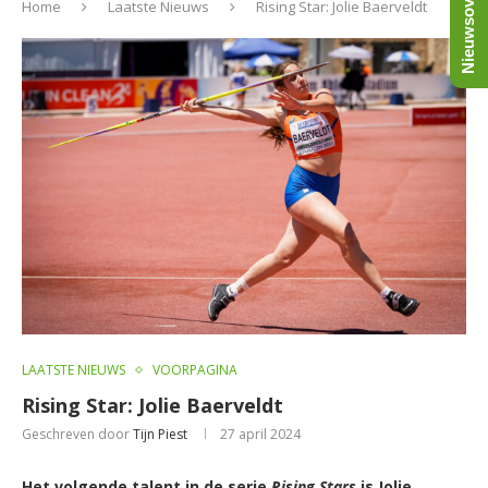
Nieuwsoverzicht
Home
Laatste Nieuws
Rising Star: Jolie Baerveldt
LAATSTE NIEUWS
VOORPAGINA
Rising Star: Jolie Baerveldt
Geschreven door
Tijn Piest
27 april 2024
Het volgende talent in de serie
Rising Stars
is Jolie