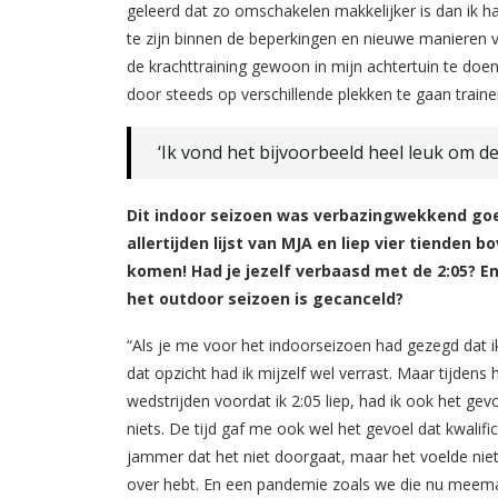
geleerd dat zo omschakelen makkelijker is dan ik ha
te zijn binnen de beperkingen en nieuwe manieren v
de krachttraining gewoon in mijn achtertuin te doe
door steeds op verschillende plekken te gaan trainen
‘Ik vond het bijvoorbeeld heel leuk om d
Dit indoor seizoen was verbazingwekkend goed. 
allertijden lijst van MJA en liep vier tienden
komen! Had je jezelf verbaasd met de 2:05? En 
het outdoor seizoen is gecanceld?
“Als je me voor het indoorseizoen had gezegd dat ik 
dat opzicht had ik mijzelf wel verrast. Maar tijdens 
wedstrijden voordat ik 2:05 liep, had ik ook het ge
niets. De tijd gaf me ook wel het gevoel dat kwalif
jammer dat het niet doorgaat, maar het voelde niet p
over hebt. En een pandemie zoals we die nu meemak