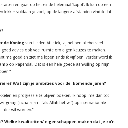
 starten en gaat op het einde helemaal ‘kapot’. Ik kan op een
en lekker voldaan gevoel, op de langere afstanden vind ik dat
d?
r de Koning
van Leiden Atletiek, zij hebben allebei veel
ast goed advies ook veel ruimte om eigen keuzes te maken.
ent me goed en ziet me lopen sinds ik vijf ben. Verder word ik
kamp
op Papendal. Dat is een hele goede aanvulling op mijn
open.”
arrière? Wat zijn je ambities voor de komende jaren?
wikkelen en progressie te blijven boeken. Ik hoop me dan tot
l graag (incha allah – ‘als Allah het wil’) op internationale
 later wil worden.”
ht? Welke kwaliteiten/ eigenschappen maken dat je zo’n