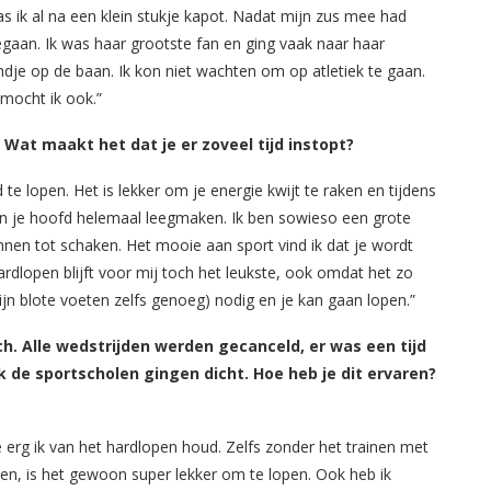
as ik al na een klein stukje kapot. Nadat mijn zus mee had
gaan. Ik was haar grootste fan en ging vaak naar haar
ondje op de baan. Ik kon niet wachten om op atletiek te gaan.
 mocht ik ook.”
? Wat maakt het dat je er zoveel tijd instopt?
 te lopen. Het is lekker om je energie kwijt te raken en tijdens
n en je hoofd helemaal leegmaken. Ik ben sowieso een grote
ennen tot schaken. Het mooie aan sport vind ik dat je wordt
ardlopen blijft voor mij toch het leukste, ook omdat het zo
ijn blote voeten zelfs genoeg) nodig en je kan gaan lopen.”
ch. Alle wedstrijden werden gecanceld, er was een tijd
k de sportscholen gingen dicht. Hoe heb je dit ervaren?
 erg ik van het hardlopen houd. Zelfs zonder het trainen met
en, is het gewoon super lekker om te lopen. Ook heb ik