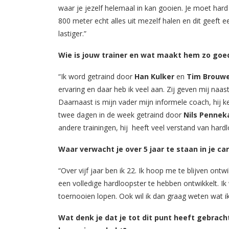
waar je jezelf helemaal in kan gooien. Je moet hard
800 meter echt alles uit mezelf halen en dit geeft e
lastiger.”
Wie is jouw trainer en wat maakt hem zo goe
“Ik word getraind door
Han Kulker
en
Tim Brouwe
ervaring en daar heb ik veel aan. Zij geven mij na
Daarnaast is mijn vader mijn informele coach, hij k
twee dagen in de week getraind door
Nils Penne
andere trainingen, hij heeft veel verstand van hardl
Waar verwacht je over 5 jaar te staan in je c
“Over vijf jaar ben ik 22. Ik hoop me te blijven ont
een volledige hardloopster te hebben ontwikkelt. Ik wi
toernooien lopen. Ook wil ik dan graag weten wat ik
Wat denk je dat je tot dit punt heeft gebrac