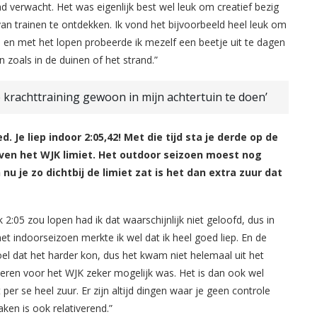
d verwacht. Het was eigenlijk best wel leuk om creatief bezig
an trainen te ontdekken. Ik vond het bijvoorbeeld heel leuk om
n en met het lopen probeerde ik mezelf een beetje uit te dagen
 zoals in de duinen of het strand.”
e krachttraining gewoon in mijn achtertuin te doen’
Je liep indoor 2:05,42! Met die tijd sta je derde op de
 boven het WJK limiet. Het outdoor seizoen moest nog
nu je zo dichtbij de limiet zat is het dan extra zuur dat
2:05 zou lopen had ik dat waarschijnlijk niet geloofd, dus in
het indoorseizoen merkte ik wel dat ik heel goed liep. En de
voel dat het harder kon, dus het kwam niet helemaal uit het
iceren voor het WJK zeker mogelijk was. Het is dan ook wel
er se heel zuur. Er zijn altijd dingen waar je geen controle
en is ook relativerend.”