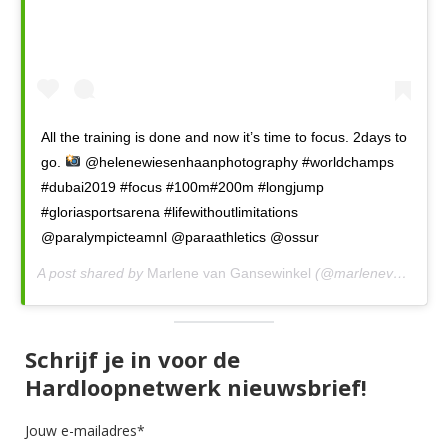
All the training is done and now it’s time to focus. 2days to
go.
@helenewiesenhaanphotography #worldchamps
#dubai2019 #focus #100m#200m #longjump
#gloriasportsarena #lifewithoutlimitations
@paralympicteamnl @paraathletics @ossur
A post shared by
Marlene van Gansewinkel
(@marlenevangansewinkel) on
Schrijf je in voor de
Hardloopnetwerk nieuwsbrief!
Jouw e-mailadres*