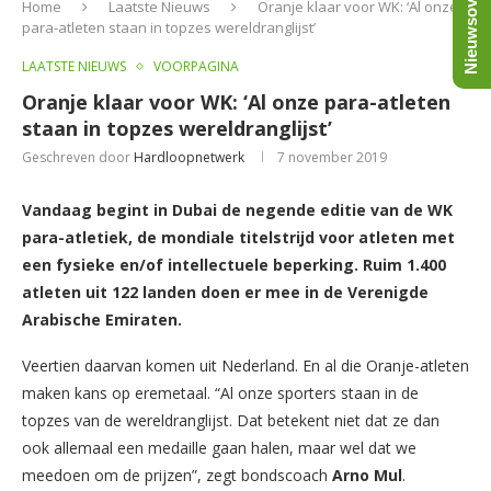
Nieuwsoverzicht
Home
Laatste Nieuws
Oranje klaar voor WK: ‘Al onze
para-atleten staan in topzes wereldranglijst’
LAATSTE NIEUWS
VOORPAGINA
Oranje klaar voor WK: ‘Al onze para-atleten
staan in topzes wereldranglijst’
Geschreven door
Hardloopnetwerk
7 november 2019
Vandaag begint in Dubai de negende editie van de WK
para-atletiek, de mondiale titelstrijd voor atleten met
een fysieke en/of intellectuele beperking. Ruim 1.400
atleten uit 122 landen doen er mee in de Verenigde
Arabische Emiraten.
Veertien daarvan komen uit Nederland. En al die Oranje-atleten
maken kans op eremetaal. “Al onze sporters staan in de
topzes van de wereldranglijst. Dat betekent niet dat ze dan
ook allemaal een medaille gaan halen, maar wel dat we
meedoen om de prijzen”, zegt bondscoach
Arno Mul
.