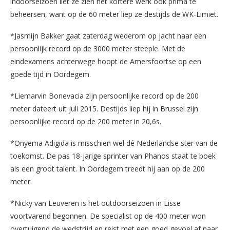
indoorseizoen liet ze zien het kortere werk ook prima te
beheersen, want op de 60 meter liep ze destijds de WK-Limiet.
*Jasmijn Bakker gaat zaterdag wederom op jacht naar een
persoonlijk record op de 3000 meter steeple. Met de
eindexamens achterwege hoopt de Amersfoortse op een
goede tijd in Oordegem.
*Liemarvin Bonevacia zijn persoonlijke record op de 200
meter dateert uit juli 2015. Destijds liep hij in Brussel zijn
persoonlijke record op de 200 meter in 20,6s.
*Onyema Adigida is misschien wel dé Nederlandse ster van de
toekomst. De pas 18-jarige sprinter van Phanos staat te boek
als een groot talent. In Oordegem treedt hij aan op de 200
meter.
*Nicky van Leuveren is het outdoorseizoen in Lisse
voortvarend begonnen. De specialist op de 400 meter won
overtuigend de wedstrijd en reist met een goed gevoel af naar