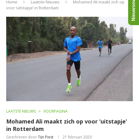
Nieuwsoverzicht
Home
Laatste Nieuws
Mohamed Ali maakt zich op
voor ‘uitstapje’ in Rotterdam
LAATSTE NIEUWS
VOORPAGINA
Mohamed Ali maakt zich op voor ‘uitstapje’
in Rotterdam
Geschreven door
Tijn Piest
21 februari 2020