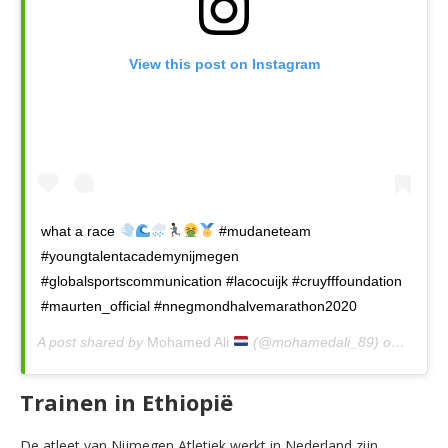
View this post on Instagram
what a race
#mudaneteam
#youngtalentacademynijmegen
#globalsportscommunication #lacocuijk #cruyfffoundation
#maurten_official #nnegmondhalvemarathon2020
A post shared by
Mohamed Ali
(@mohamedali_89) on
Jan 14
Trainen in Ethiopië
De atleet van Nijmegen Atletiek werkt in Nederland zijn