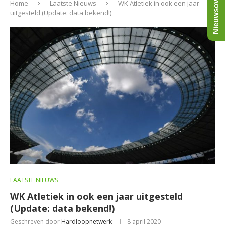
Nieuwsoverzicht
Home
Laatste Nieuws
WK Atletiek in ook een jaar
uitgesteld (Update: data bekend!)
LAATSTE NIEUWS
WK Atletiek in ook een jaar uitgesteld
(Update: data bekend!)
Geschreven door
Hardloopnetwerk
8 april 2020