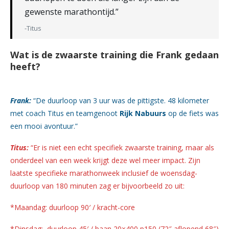
gewenste marathontijd.”
-Titus
Wat is de zwaarste training die Frank gedaan
heeft?
Frank:
“De duurloop van 3 uur was de pittigste. 48 kilometer
met coach Titus en teamgenoot
Rijk Nabuurs
op de fiets was
een mooi avontuur.”
Titus:
“Er is niet een echt specifiek zwaarste training, maar als
onderdeel van een week krijgt deze wel meer impact. Zijn
laatste specifieke marathonweek inclusief de woensdag-
duurloop van 180 minuten zag er bijvoorbeeld zo uit:
*Maandag: duurloop 90′ / kracht-core
*Dinsdag: duurloop 45′ / baan 20×400 p150 (72″ aflopend 68″)