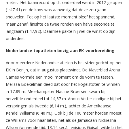
meter. Het baanrecord op dit onderdeel werd in 2012 gelopen
(1:47,41) en de kans was aanwezig dat deze zou gaan
sneuvelen. Tot op het laatste moment bleef het spannend,
maar Zahafi finishte de twee ronden een halve seconde te
langzaam (1:47,92). Daarmee pakte hij wel de winst op zijn
onderdeel.
Nederlandse topatleten bezig aan EK-voorbereiding
Voor meerdere Nederlandse atleten is het vizier gericht op het
EK in Berlijn, dat in augustus plaatsvindt. De Klaverblad Arena
Games vormde een mooi moment om de vorm te testen.
Melissa Boekelman deed dat door het kogelstoten te winnen
in 17,89 m. Meerkampster Nadine Broersen kwam bij
hetzelfde onderdeel tot 14,37 m. Anouk Vetter eindigde bij het
verspringen als tweede (6,14 m.), achter de Amerikaanse
Kendel Williams (6,40 m.). Ook bij de 100 meter horden moest
ze Williams voor haar laten, net als de Jamaicaan Nickiesha
Wilson (winnende tijd: 13,14 sec.). Ignisious Gaisah wilde bij het