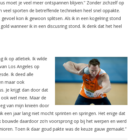
scus moet je veel meer ontspannen blijven.” Zonder zichzelf op
in veel sporten de betreffende technieken heel snel oppakte.
gevoel kon ik gewoon splitsen. Als ik in een kogelring stond
gold wanneer ik in een discusring stond. Ik denk dat het heel
ik op atletiek. Ik wilde
 van Los Angeles op
sde. Ik deed alle
pen maar ook
s. Je krijgt dan door dat
w ook wel mee. Maar de
reeg van mijn knieën door
k een jaar lang niet mocht sprinten en springen. Het enige dat
Ik bouwde daardoor zo’n voorsprong op bij het werpen en werd
unioren. Toen ik daar goud pakte was de keuze gauw gemaakt.”