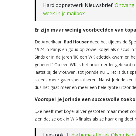
Hardloopnetwerk Nieuwsbrief:
Ontvang 
week in je mailbox
Er zijn maar weinig voorbeelden van top
De Amerikaan
Bud
Houser
deed het tijdens de Spe
1924 in Parijs en goud op zowel kogel als discus in
Sinds er in de jaren ’80 een WK atletiek kwam en he
gebeurd.” Op een WK is het nooit eerder gebeurd to
laatst bij de vrouwen, tot Jorinde nu. ,,Het is dus s
steeds meer gaan specialiseren. Naast Jorinde ken
dus het gaat meer en meer een hele grote uitzonde
Voorspel je Jorinde een succesvolle toek
,,Ze heeft met kogel al ver gestoten maar moet cons
zien dat ze ook in WK-finales als ze haar ding doet 
Lees ook:
Tijdschema atletiek Olympisch