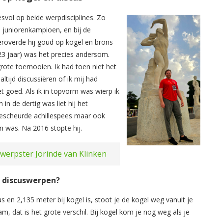
esvol op beide werpdisciplines. Zo
s juniorenkampioen, en bij de
eroverde hij goud op kogel en brons
 23 jaar) was het precies andersom.
grote toernooien. Ik had toen niet het
altijd discussiëren of ik mij had
 goed. Als ik in topvorm was wierp ik
n de dertig was liet hij het
escheurde achillespees maar ook
 was. Na 2016 stopte hij.
werpster Jorinde van Klinken
n discuswerpen?
cus en 2,135 meter bij kogel is, stoot je de kogel weg vanuit je
am, dat is het grote verschil. Bij kogel kom je nog weg als je