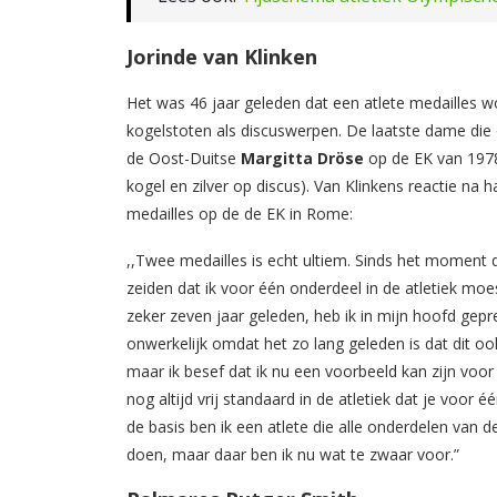
Jorinde van Klinken
Het was 46 jaar geleden dat een atlete medailles w
kogelstoten als discuswerpen. De laatste dame die
de Oost-Duitse
Margitta
Dröse
op de EK van 1978
kogel en zilver op discus). Van Klinkens reactie na h
medailles op de de EK in Rome:
,,Twee medailles is echt ultiem. Sinds het moment
zeiden dat ik voor één onderdeel in de atletiek moes
zeker zeven jaar geleden, heb ik in mijn hoofd gepre
onwerkelijk omdat het zo lang geleden is dat dit oo
maar ik besef dat ik nu een voorbeeld kan zijn voor
nog altijd vrij standaard in de atletiek dat je voor
de basis ben ik een atlete die alle onderdelen van d
doen, maar daar ben ik nu wat te zwaar voor.”