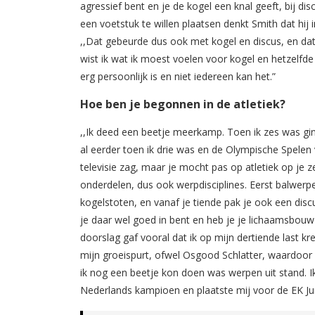
agressief bent en je de kogel een knal geeft, bij di
een voetstuk te willen plaatsen denkt Smith dat hij 
,,Dat gebeurde dus ook met kogel en discus, en dat 
wist ik wat ik moest voelen voor kogel en hetzelfde 
erg persoonlijk is en niet iedereen kan het.”
Hoe ben je begonnen in de atletiek?
,,Ik deed een beetje meerkamp. Toen ik zes was ging 
al eerder toen ik drie was en de Olympische Spelen
televisie zag, maar je mocht pas op atletiek op je ze
onderdelen, dus ook werpdisciplines. Eerst balwer
kogelstoten, en vanaf je tiende pak je ook een discu
je daar wel goed in bent en heb je je lichaamsbou
doorslag gaf vooral dat ik op mijn dertiende last k
mijn groeispurt, ofwel Osgood Schlatter, waardoor i
ik nog een beetje kon doen was werpen uit stand. 
Nederlands kampioen en plaatste mij voor de EK J