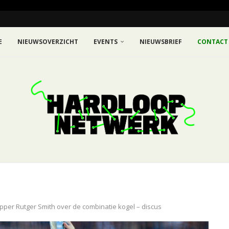
E
NIEUWSOVERZICHT
EVENTS
NIEUWSBRIEF
CONTACT
pper Rutger Smith over de combinatie kogel – discus