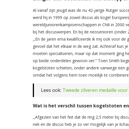
Al vanaf zijn jeugd was de nu 42-jarige Rutger succ
werd hij in 1999 op zowel discus als kogel Europee
wereldjuniorenkampioenschappen in Chili in 2000 v
bij het discuswerpen. En bij de neosenioren (onder
,,En de jaren erna kwalificeerde ik mij ook voor de 
gevoel dat het elkaar in de weg zat. Achteraf kun je 
moeten specialiseren, maar op dat moment ging het
op beide onderdelen gewoon ver.” Toen Smith begin i
kogelstoten schieten, onder andere vanwege een g
omdat het volgens hem toen moeilijk te combineren
Lees ook:
Tweede zilveren medaille voor 
Wat is het verschil tussen kogelstoten e
,,Afgezien van het feit dat de ring 2,5 meter bij dis
nek en de discus heb je zo ver mogelijk van je licha