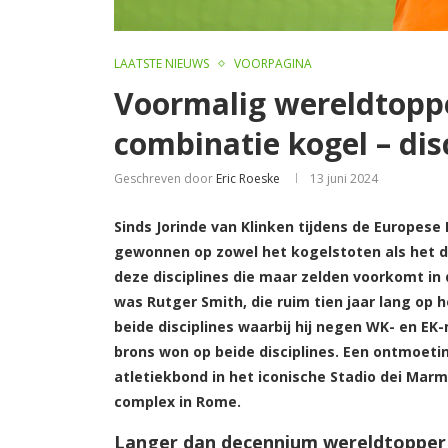
LAATSTE NIEUWS
VOORPAGINA
Voormalig wereldtoppe
combinatie kogel – dis
Geschreven door
Eric Roeske
13 juni 2024
Sinds
Jorinde van Klinken tijdens de Europes
gewonnen op zowel het kogelstoten als het d
deze disciplines die maar zelden voorkomt i
was Rutger Smith, die ruim tien jaar lang op 
beide disciplines waarbij hij negen WK- en EK
brons won op beide disciplines. Een ontmoeti
atletiekbond in het iconische Stadio dei Mar
complex in Rome.
Langer dan decennium wereldtopper 