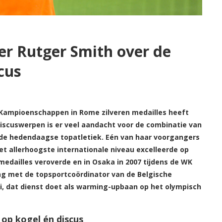
r Rutger Smith over de
cus
e Kampioenschappen in Rome zilveren medailles heeft
iscuswerpen is er veel aandacht voor de combinatie van
n de hedendaagse topatletiek. Eén van haar voorgangers
het allerhoogste internationale niveau excelleerde op
-medailles veroverde en in Osaka in 2007 tijdens de WK
ng met de topsportcoördinator van de Belgische
mi, dat dienst doet als warming-upbaan op het olympisch
op kogel én discus