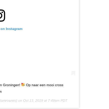
 on Instagram
 in Groningen!
Op naar een mooi cross
en
ianevanes) on
Oct 13, 2019 at 7:49am PDT