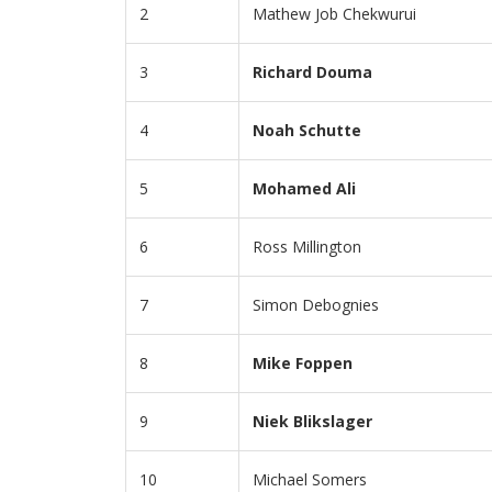
2
Mathew Job Chekwurui
3
Richard Douma
4
Noah Schutte
5
Mohamed Ali
6
Ross Millington
7
Simon Debognies
8
Mike Foppen
9
Niek Blikslager
10
Michael Somers