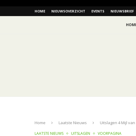
HOME
NIEUWSOVERZICHT
EVENTS
NIEUWSBRIEF
HOM
Home
Laatste Nieuws
Uitslagen 4 Mijl va
LAATSTE NIEUWS
UITSLAGEN
VOORPAGINA