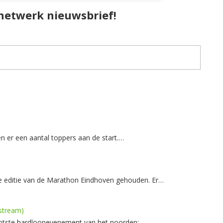
pnetwerk nieuwsbrief!
 er een aantal toppers aan de start.…
e editie van de Marathon Eindhoven gehouden. Er…
estream)
rootste hardloopevenement van het noorden:…