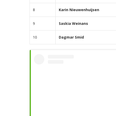
8
Karin Nieuwenhuijsen
9
Saskia Weinans
10
Dagmar Smid