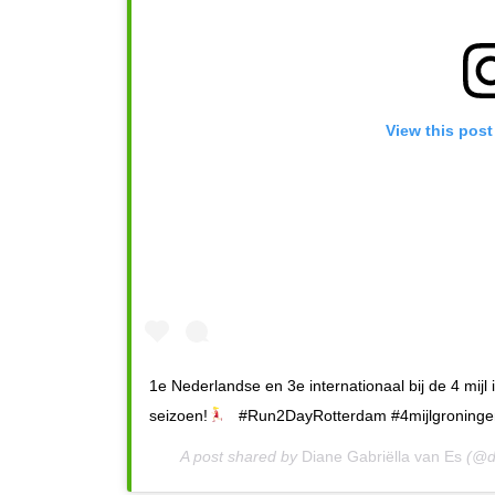
View this post
1e Nederlandse en 3e internationaal bij de 4 mijl
seizoen!
⁣ ⁣ #Run2DayRotterdam #4mijlgroning
A post shared by
Diane Gabriëlla van Es
(@d