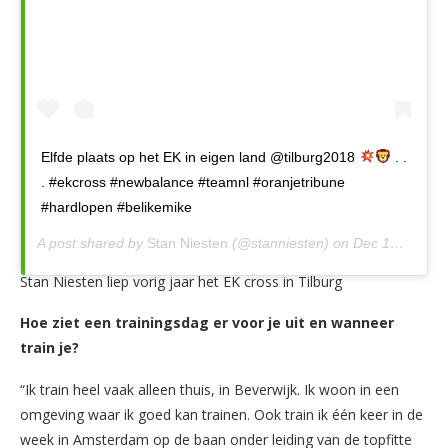
Elfde plaats op het EK in eigen land @tilburg2018
. .
. #ekcross #newbalance #teamnl #oranjetribune
#hardlopen #belikemike
A post shared by
Stan Niesten
(@stanniesten) on
Dec 12, 2018 at 10:01am PST
Stan Niesten liep vorig jaar het EK cross in Tilburg
Hoe ziet een trainingsdag er voor je uit en wanneer
train je?
“Ik train heel vaak alleen thuis, in Beverwijk. Ik woon in een
omgeving waar ik goed kan trainen. Ook train ik één keer in de
week in Amsterdam op de baan onder leiding van de topfitte