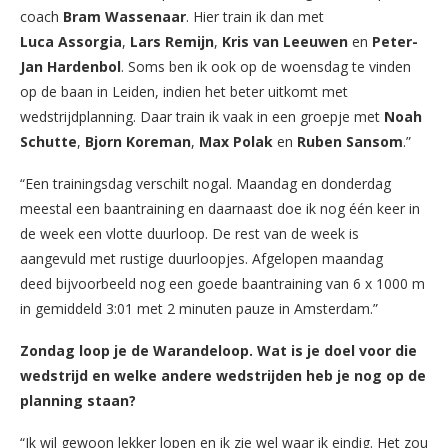
coach
Bram Wassenaar
. Hier train ik dan met
Luca Assorgia
,
Lars Remijn
,
Kris van Leeuwen
en
Peter-
Jan Hardenbol
. Soms ben ik ook op de woensdag te vinden
op de baan in Leiden, indien het beter uitkomt met
wedstrijdplanning. Daar train ik vaak in een groepje met
Noah
Schutte
,
Bjorn Koreman
,
Max Polak
en
Ruben Sansom
.”
“Een trainingsdag verschilt nogal. Maandag en donderdag
meestal een baantraining en daarnaast doe ik nog één keer in
de week een vlotte duurloop. De rest van de week is
aangevuld met rustige duurloopjes. Afgelopen maandag
deed bijvoorbeeld nog een goede baantraining van 6 x 1000 m
in gemiddeld 3:01 met 2 minuten pauze in Amsterdam.”
Zondag loop je de Warandeloop. Wat is je doel voor die
wedstrijd en welke andere wedstrijden heb je nog op de
planning staan?
“Ik wil gewoon lekker lopen en ik zie wel waar ik eindig. Het zou