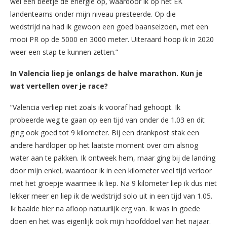
wel een beetje de energie op, waardoor ik op het EK
landenteams onder mijn niveau presteerde. Op die
wedstrijd na had ik gewoon een goed baanseizoen, met een
mooi PR op de 5000 en 3000 meter. Uiteraard hoop ik in 2020
weer een stap te kunnen zetten.”
In Valencia liep je onlangs de halve marathon. Kun je
wat vertellen over je race?
”Valencia verliep niet zoals ik vooraf had gehoopt. Ik
probeerde weg te gaan op een tijd van onder de 1.03 en dit
ging ook goed tot 9 kilometer. Bij een drankpost stak een
andere hardloper op het laatste moment over om alsnog
water aan te pakken. Ik ontweek hem, maar ging bij de landing
door mijn enkel, waardoor ik in een kilometer veel tijd verloor
met het groepje waarmee ik liep. Na 9 kilometer liep ik dus niet
lekker meer en liep ik de wedstrijd solo uit in een tijd van 1.05.
Ik baalde hier na afloop natuurlijk erg van. Ik was in goede
doen en het was eigenlijk ook mijn hoofddoel van het najaar.