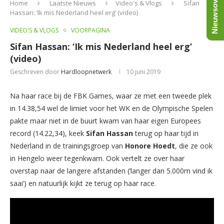
Nieuwsoverzicht
Home
Laatste Nieuws
Video's & Vlogs
Sifan
Hassan: ‘Ik mis Nederland heel erg’ (video)
VIDEO'S & VLOGS
VOORPAGINA
Sifan Hassan: ‘Ik mis Nederland heel erg’
(video)
Geschreven door
Hardloopnetwerk
10 juni 2019
Na haar race bij de FBK Games, waar ze met een tweede plek
in 14.38,54 wel de limiet voor het WK en de Olympische Spelen
pakte maar niet in de buurt kwam van haar eigen Europees
record (14.22,34), keek
Sifan Hassan
terug op haar tijd in
Nederland in de trainingsgroep van
Honore Hoedt
, die ze ook
in Hengelo weer tegenkwam. Ook vertelt ze over haar
overstap naar de langere afstanden (‘langer dan 5.000m vind ik
saai’) en natuurlijk kijkt ze terug op haar race.