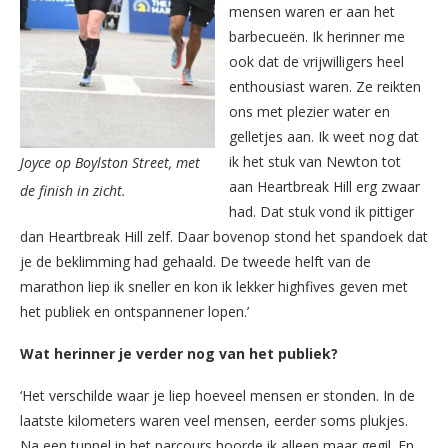
mensen waren er aan het
barbecueën. Ik herinner me
ook dat de vrijwilligers heel
enthousiast waren. Ze reikten
ons met plezier water en
gelletjes aan. Ik weet nog dat
ik het stuk van Newton tot
Joyce op Boylston Street, met
aan Heartbreak Hill erg zwaar
de finish in zicht.
had. Dat stuk vond ik pittiger
dan Heartbreak Hill zelf. Daar bovenop stond het spandoek dat
je de beklimming had gehaald. De tweede helft van de
marathon liep ik sneller en kon ik lekker highfives geven met
het publiek en ontspannener lopen.’
Wat herinner je verder nog van het publiek?
‘Het verschilde waar je liep hoeveel mensen er stonden. In de
laatste kilometers waren veel mensen, eerder soms plukjes.
Na een tunnel in het parcours hoorde ik alleen maar gegil. En