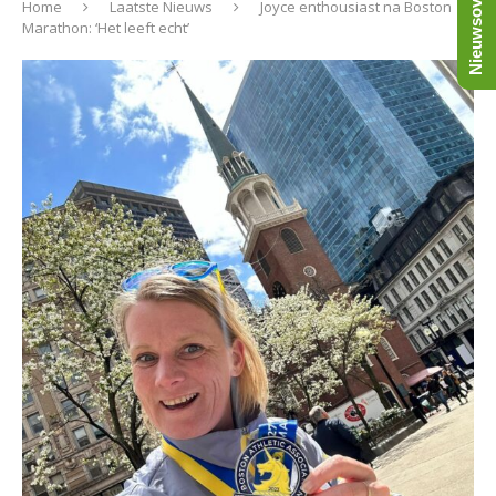
Nieuwsoverzicht
Home
Laatste Nieuws
Joyce enthousiast na Boston
Marathon: ‘Het leeft echt’