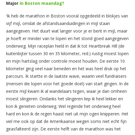
Major
in Boston maandag?
‘Ik heb de marathon in Boston vooral opgedeeld in blokjes van
vijf mijl, omdat de afstandsaanduidingen in mijl staan
aangegeven. Het duurt wat langer voor je er bent in mijl, maar
je hoeft er minder van te lopen en het stond goed aangegeven
onderweg. Mijn raceplan hield in dat ik tot Heartbreak Hill (de
kuitenbijter tussen 30 en 35 kilometer, red.) rustig moest lopen
en mijn hartslag onder controle moest houden. De eerste 10
kilometer ging veel naar beneden en het was heel druk op het
parcours. Ik startte in de laatste wave, waarin veel fundraisers
(mensen die lopen voor het goede doel) van start gingen. In de
eerste mijl kwam ik al wandelaars tegen, waar je dan omheen
moest slingeren. Ondanks het slingeren liep ik heel lekker en
kon ik genieten onderweg. Wel regende het onderweg heel
hard en kon ik de regen haast niet uit mijn ogen knipperen. Het
viel me ook op dat de Amerikaanse wegen soms niet echt fijn
geasfalteerd zijn. De eerste helft van de marathon was het