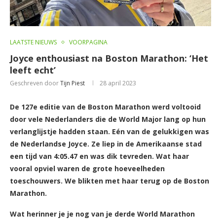
LAATSTE NIEUWS
VOORPAGINA
Joyce enthousiast na Boston Marathon: ‘Het
leeft echt’
Geschreven door
Tijn Piest
28 april 2023
De 127e editie van de Boston Marathon werd voltooid
door vele Nederlanders die de World Major lang op hun
verlanglijstje hadden staan. E
é
n van de gelukkigen was
de Nederlandse Joyce. Ze liep in de Amerikaanse stad
een tijd van 4:05.47 en was dik tevreden. Wat haar
vooral opviel waren de grote hoeveelheden
toeschouwers. We blikten met haar terug op de Boston
Marathon.
Wat herinner je je nog van je derde World Marathon