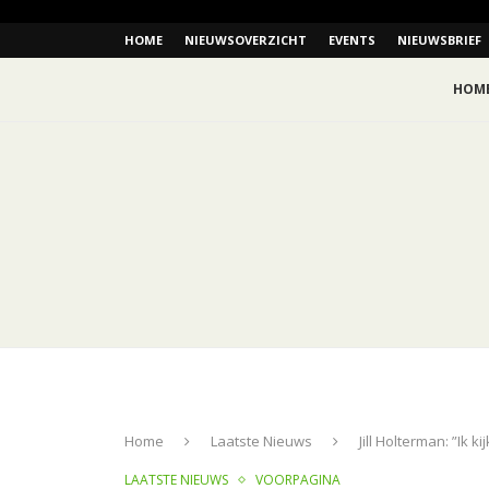
HOME
NIEUWSOVERZICHT
EVENTS
NIEUWSBRIEF
HOM
Home
Laatste Nieuws
Jill Holterman: ”Ik 
LAATSTE NIEUWS
VOORPAGINA