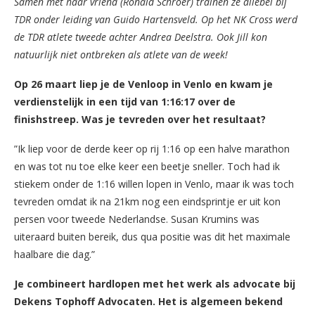
Samen met haar vriend (Ronald Schröer) trainen ze allebei bij
TDR onder leiding van Guido Hartensveld. Op het NK Cross werd
de TDR atlete tweede achter Andrea Deelstra. Ook Jill kon
natuurlijk niet ontbreken als atlete van de week!
Op 26 maart liep je de Venloop in Venlo en kwam je
verdienstelijk in een tijd van 1:16:17 over de
finishstreep. Was je tevreden over het resultaat?
”Ik liep voor de derde keer op rij 1:16 op een halve marathon
en was tot nu toe elke keer een beetje sneller. Toch had ik
stiekem onder de 1:16 willen lopen in Venlo, maar ik was toch
tevreden omdat ik na 21km nog een eindsprintje er uit kon
persen voor tweede Nederlandse. Susan Krumins was
uiteraard buiten bereik, dus qua positie was dit het maximale
haalbare die dag.”
Je combineert hardlopen met het werk als advocate bij
Dekens Tophoff Advocaten. Het is algemeen bekend