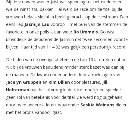
Bij de vrouwen was er juist wel spanning tot het einde over
wie de winst zou pakken – al werd de race om de titel bij de
vrouwen helaas slecht in beeld gebracht op de livestream. Dan
eens liep
Jasmijn Lau
voorop – met 56% van de stemmen de
favoriete in onze polls -, dan weer
Bo Ummels
. Bo wist
uiteindelijk de debuterende Jasmijn net twee seconden voor te
blijven. Haar tijd van 1:14.02 was gelijk een persoonlijk record.
De tijden van de overige atleten in de top-10 laten zien dat het
NK bij de vrouwen beduidend minder sterk bezet was dan bij
de mannen. Dit kwam onder andere door afmeldingen van
Jacelyn Gruppen
en
Kim Dillen
door blessures.
Jill
Holterman
had het al vroeg in de race moeilijk en speelde
geen rol van betekenis voor de titel. Ze werd nog bijgehaald
door twee andere atleten, waaronder
Saskia Weinans
die er
met het brons vandoor gaat.