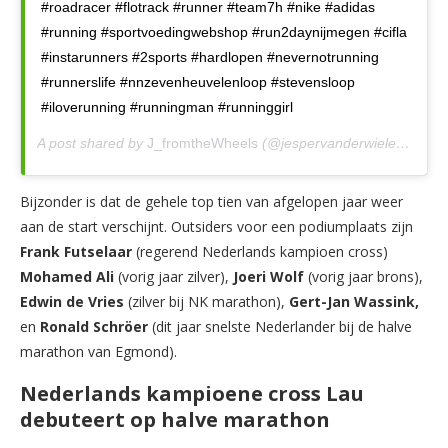
#roadracer #flotrack #runner #team7h #nike #adidas
#running #sportvoedingwebshop #run2daynijmegen #cifla
#instarunners #2sports #hardlopen #nevernotrunning
#runnerslife #nnzevenheuvelenloop #stevensloop
#iloverunning #runningman #runninggirl
A post shared by
J_fromtheWheels
(@jespervanderwielen) on
Ma
Bijzonder is dat de gehele top tien van afgelopen jaar weer
aan de start verschijnt. Outsiders voor een podiumplaats zijn
Frank Futselaar
(regerend Nederlands kampioen cross)
Mohamed Ali
(vorig jaar zilver),
Joeri Wolf
(vorig jaar brons),
Edwin de Vries
(zilver bij NK marathon),
Gert-Jan Wassink,
en
Ronald Schröer
(dit jaar snelste Nederlander bij de halve
marathon van Egmond).
Nederlands kampioene cross Lau
debuteert op halve marathon