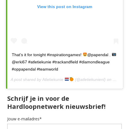
View this post on Instagram
That’s it for tonight #inspirationgames!
@papendal .
@erki67 #atletiekunie #trackandfield #diamondleague
#oppapendal #teamworld
A post shared by
Atletiekunie
(@atletiekunienl) on
Jul 9, 2
Schrijf je in voor de
Hardloopnetwerk nieuwsbrief!
Jouw e-mailadres*