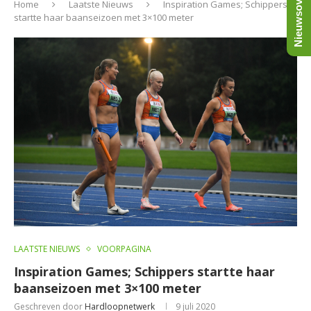
Nieuwsoverzicht
Home
Laatste Nieuws
Inspiration Games; Schippers
startte haar baanseizoen met 3×100 meter
LAATSTE NIEUWS
VOORPAGINA
Inspiration Games; Schippers startte haar
baanseizoen met 3×100 meter
Geschreven door
Hardloopnetwerk
9 juli 2020