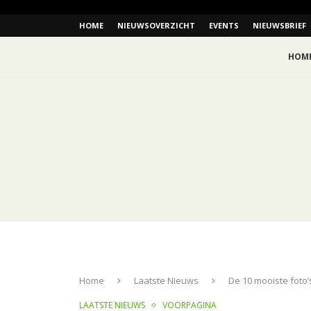
HOME
NIEUWSOVERZICHT
EVENTS
NIEUWSBRIEF
HOM
Home
Laatste Nieuws
De 10 mooiste foto’
LAATSTE NIEUWS
VOORPAGINA