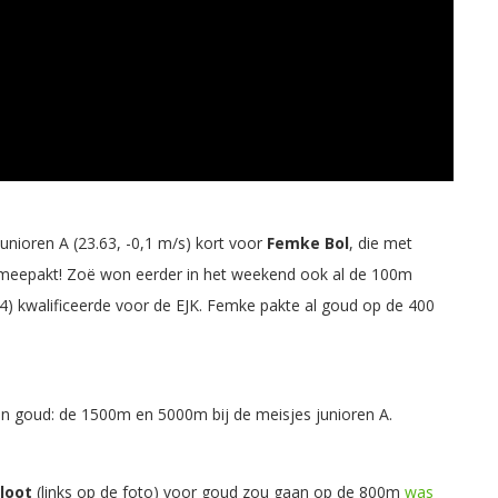
unioren A (23.63, -0,1 m/s) kort voor
Femke Bol
, die met
 meepakt! Zoë won eerder in het weekend ook al de 100m
,4) kwalificeerde voor de EJK. Femke pakte al goud op de 400
n goud: de 1500m en 5000m bij de meisjes junioren A.
loot
(links op de foto) voor goud zou gaan op de 800m
was