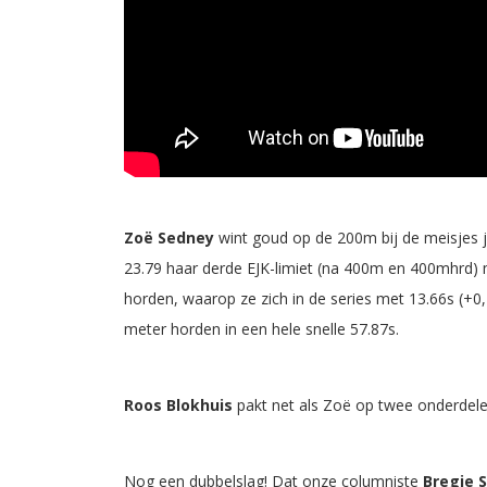
Zoë Sedney
wint goud op de 200m bij de meisjes j
23.79 haar derde EJK-limiet (na 400m en 400mhrd)
horden, waarop ze zich in de series met 13.66s (+0
meter horden in een hele snelle 57.87s.
Roos Blokhuis
pakt net als Zoë op twee onderdele
Nog een dubbelslag! Dat onze columniste
Bregje S