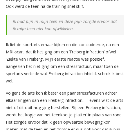
Ook werd de teen na de training snel stijf.
Ik had pijn in mijn teen en deze pijn zorgde ervoor dat
ik mijn teen niet kon afwikkelen.
Ik liet de sportarts ernaar kijken en die concludeerde, na een
MRI-scan, dat ik het ging om een ‘Freiberg infraction’ ofwel
‘Ziekte van Freiberg’. Mijn eerste reactie was positief,
aangezien het niet ging om een stressfactuur, maar toen de
sportarts vertelde wat Freiberg infraction inhield, schrok ik best
wel.
Volgens de arts kon ik beter een paar stressfacturen achter
elkaar krijgen dan een Freiberg infraction… Tevens wist de arts
niet of dit ooit nog ging herstellen. Bij een Freiberg infraction,
wordt het kopje van het teenkootje ‘platter’ in plaats van rond.
Het zorgde ervoor dat ik geen opwaartse beweging kon
maken met de teen en het zorgde er dus ook voor dat ik pijn