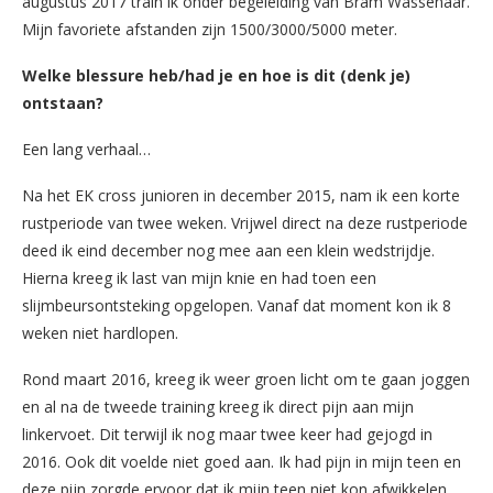
augustus 2017 train ik onder begeleiding van Bram Wassenaar.
Mijn favoriete afstanden zijn 1500/3000/5000 meter.
Welke blessure heb/had je en hoe is dit (denk je)
ontstaan?
Een lang verhaal…
Na het EK cross junioren in december 2015, nam ik een korte
rustperiode van twee weken. Vrijwel direct na deze rustperiode
deed ik eind december nog mee aan een klein wedstrijdje.
Hierna kreeg ik last van mijn knie en had toen een
slijmbeursontsteking opgelopen. Vanaf dat moment kon ik 8
weken niet hardlopen.
Rond maart 2016, kreeg ik weer groen licht om te gaan joggen
en al na de tweede training kreeg ik direct pijn aan mijn
linkervoet. Dit terwijl ik nog maar twee keer had gejogd in
2016. Ook dit voelde niet goed aan. Ik had pijn in mijn teen en
deze pijn zorgde ervoor dat ik mijn teen niet kon afwikkelen.