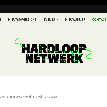
E
NIEUWSOVERZICHT
EVENTS
NIEUWSBRIEF
CONTACT
lowers in France Worth Traveling To See