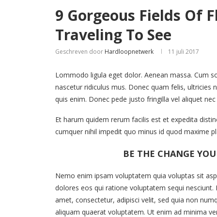
9 Gorgeous Fields Of 
Traveling To See
Geschreven door
Hardloopnetwerk
11 juli 2017
Lommodo ligula eget dolor. Aenean massa. Cum soc
nascetur ridiculus mus. Donec quam felis, ultricies
quis enim. Donec pede justo fringilla vel aliquet n
Et harum quidem rerum facilis est et expedita disti
cumquer nihil impedit quo minus id quod maxime pl
BE THE CHANGE YOU
Nemo enim ipsam voluptatem quia voluptas sit aspe
dolores eos qui ratione voluptatem sequi nesciunt.
amet, consectetur, adipisci velit, sed quia non n
aliquam quaerat voluptatem. Ut enim ad minima ven