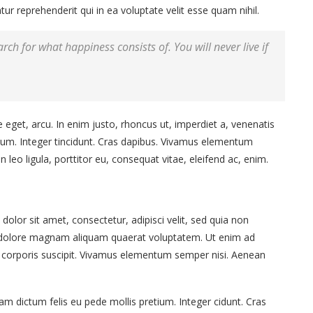
r reprehenderit qui in ea voluptate velit esse quam nihil.
rch for what happiness consists of. You will never live if
te eget, arcu. In enim justo, rhoncus ut, imperdiet a, venenatis
etium. Integer tincidunt. Cras dapibus. Vivamus elementum
 leo ligula, porttitor eu, consequat vitae, eleifend ac, enim.
lor sit amet, consectetur, adipisci velit, sed quia non
 dolore magnam aliquam quaerat voluptatem. Ut enim ad
corporis suscipit. Vivamus elementum semper nisi. Aenean
lam dictum felis eu pede mollis pretium. Integer cidunt. Cras