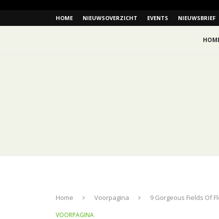
HOME
NIEUWSOVERZICHT
EVENTS
NIEUWSBRIEF
HOM
Home
Voorpagina
9 Gorgeous Fields Of F
VOORPAGINA