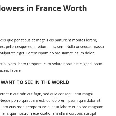
Flowers in France Worth
iis que penatibus et magnis dis parturient montes lorem,
 nec, pellentesque eu, pretium quis, sem. Nulla onsequat massa
ec vulputate eget. Lorem ispum dolore siamet ipsum dolor.
nctio. Nam libero tempore, cum soluta nobis est eligendi optio
aceat facere.
 WANT TO SEE IN THE WORLD
rnatur aut odit aut fugit, sed quia consequuntur magni
 Neque porro quisquam est, qui dolorem ipsum quia dolor sit
umquam eius modi tempora incidunt ut labore et dolore magnam
iam, quis nostrum exercitationem ullam corporis suscipit