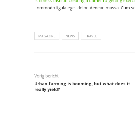
Is fitness fashion creating a barrier to getting exerc
Lommodo ligula eget dolor. Aenean massa. Cum soc
MAGAZINE
NEWS
TRAVEL
Vorig bericht
Urban farming is booming, but what does it
really yield?