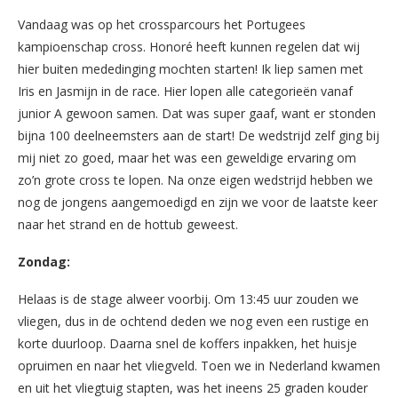
Vandaag was op het crossparcours het Portugees
kampioenschap cross. Honoré heeft kunnen regelen dat wij
hier buiten mededinging mochten starten! Ik liep samen met
Iris en Jasmijn in de race. Hier lopen alle categorieën vanaf
junior A gewoon samen. Dat was super gaaf, want er stonden
bijna 100 deelneemsters aan de start! De wedstrijd zelf ging bij
mij niet zo goed, maar het was een geweldige ervaring om
zo’n grote cross te lopen. Na onze eigen wedstrijd hebben we
nog de jongens aangemoedigd en zijn we voor de laatste keer
naar het strand en de hottub geweest.
Zondag:
Helaas is de stage alweer voorbij. Om 13:45 uur zouden we
vliegen, dus in de ochtend deden we nog even een rustige en
korte duurloop. Daarna snel de koffers inpakken, het huisje
opruimen en naar het vliegveld. Toen we in Nederland kwamen
en uit het vliegtuig stapten, was het ineens 25 graden kouder