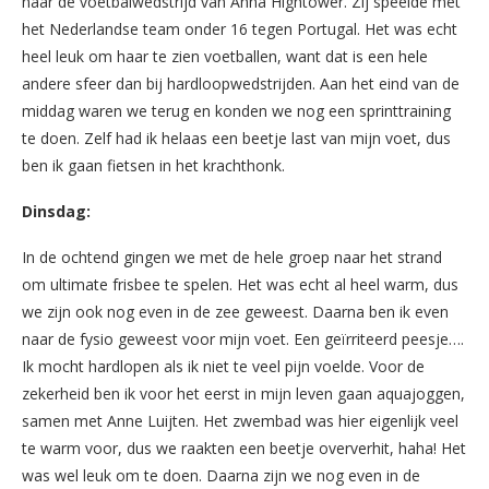
naar de voetbalwedstrijd van Anna Hightower. Zij speelde met
het Nederlandse team onder 16 tegen Portugal. Het was echt
heel leuk om haar te zien voetballen, want dat is een hele
andere sfeer dan bij hardloopwedstrijden. Aan het eind van de
middag waren we terug en konden we nog een sprinttraining
te doen. Zelf had ik helaas een beetje last van mijn voet, dus
ben ik gaan fietsen in het krachthonk.
Dinsdag:
In de ochtend gingen we met de hele groep naar het strand
om ultimate frisbee te spelen. Het was echt al heel warm, dus
we zijn ook nog even in de zee geweest. Daarna ben ik even
naar de fysio geweest voor mijn voet. Een geïrriteerd peesje….
Ik mocht hardlopen als ik niet te veel pijn voelde. Voor de
zekerheid ben ik voor het eerst in mijn leven gaan aquajoggen,
samen met Anne Luijten. Het zwembad was hier eigenlijk veel
te warm voor, dus we raakten een beetje oververhit, haha! Het
was wel leuk om te doen. Daarna zijn we nog even in de