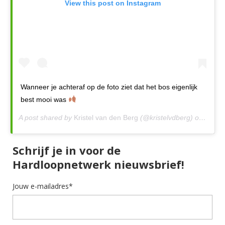
View this post on Instagram
Wanneer je achteraf op de foto ziet dat het bos eigenlijk
best mooi was
A post shared by
Kristel van den Berg
(@kristelvdberg) on
Nov 2
Schrijf je in voor de
Hardloopnetwerk nieuwsbrief!
Jouw e-mailadres*