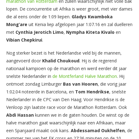
marathon van Rotterdam
en zullen waarschijnlijk niet volle bak
lopen. De concurrentie uit Afrika is weer groot, met vier dames
die al eens onder de 1:09 liepen.
Gladys Kwamboka
Mong’are
uit Kenia liep afgelopen jaar 1:07.16 en zal duelleren
met
Cynthia Jerotich Limo
,
Nympha Kiteta Kivalo
en
Vibian Chepkirui
.
Nog sterker bezet is het Nederlandse veld bij de mannen,
aangevoerd door
Khalid Choukoud
. Hij is de regerend
nationaal kampioen op de marathon en werd eerder dit jaar
snelste Nederlander in
de Montferland Halve Marathon
. Hij
ontmoet zondag Limburger
Bas van Hooren
, die vorig jaar
1:02.04 noteerde in Barcelona, en
Tom Hendrikse
, snelste
Nederlander in de CPC van Den Haag. Voor Hendrikse is de
Venloop zijn laatste race voor de Marathon Rotterdam. Ook
Abdi Hassan
kunnen we in de gaten houden. De winst op de
halve marathon gaat waarschijnlijk naar een Afrikaan, maar
een Spanjaard maakt ook kans.
Abdessamad Oukhelfen
, de
nummer zes van het EK cross en 27:36 minuten op de 10