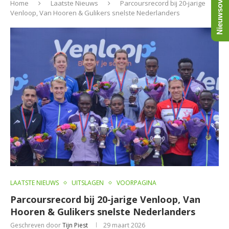
Nieuwsoverzicht
Home
Laatste Nieuws
Parcoursrecord bij 20-jarige
Venloop, Van Hooren & Gulikers snelste Nederlanders
LAATSTE NIEUWS
UITSLAGEN
VOORPAGINA
Parcoursrecord bij 20-jarige Venloop, Van
Hooren & Gulikers snelste Nederlanders
Geschreven door
Tijn Piest
29 maart 2026