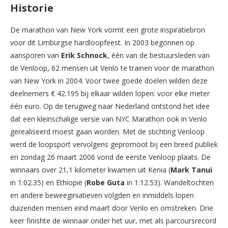
Historie
De marathon van New York vormt een grote inspiratiebron
voor dit Limburgse hardloopfeest. In 2003 begonnen op
aansporen van
Erik Schnock
, één van de bestuursleden van
de Venloop, 62 mensen uit Venlo te trainen voor de marathon
van New York in 2004. Voor twee goede doelen wilden deze
deelnemers € 42.195 bij elkaar wilden lopen: voor elke meter
één euro. Op de terugweg naar Nederland ontstond het idee
dat een kleinschalige versie van NYC Marathon ook in Venlo
gerealiseerd moest gaan worden. Met de stichting Venloop
werd de loopsport vervolgens gepromoot bij een breed publiek
en zondag 26 maart 2006 vond de eerste Venloop plaats. De
winnaars over 21,1 kilometer kwamen uit Kenia (
Mark Tanui
in 1:02.35) en Ethiopië (
Robe Guta
in 1:12.53). Wandeltochten
en andere beweeginiatieven volgden en inmiddels lopen
duizenden mensen eind maart door Venlo en omstreken. Drie
keer finishte de winnaar onder het uur, met als parcoursrecord