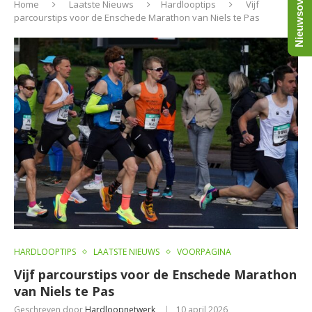
Nieuwsoverzicht
Home
Laatste Nieuws
Hardlooptips
Vijf
parcourstips voor de Enschede Marathon van Niels te Pas
HARDLOOPTIPS
LAATSTE NIEUWS
VOORPAGINA
Vijf parcourstips voor de Enschede Marathon
van Niels te Pas
Geschreven door
Hardloopnetwerk
10 april 2026