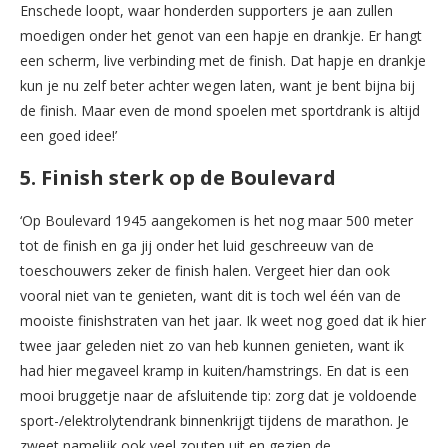
Enschede loopt, waar honderden supporters je aan zullen
moedigen onder het genot van een hapje en drankje. Er hangt
een scherm, live verbinding met de finish. Dat hapje en drankje
kun je nu zelf beter achter wegen laten, want je bent bijna bij
de finish. Maar even de mond spoelen met sportdrank is altijd
een goed idee!’
5. Finish sterk op de Boulevard
‘Op Boulevard 1945 aangekomen is het nog maar 500 meter
tot de finish en ga jij onder het luid geschreeuw van de
toeschouwers zeker de finish halen. Vergeet hier dan ook
vooral niet van te genieten, want dit is toch wel één van de
mooiste finishstraten van het jaar. Ik weet nog goed dat ik hier
twee jaar geleden niet zo van heb kunnen genieten, want ik
had hier megaveel kramp in kuiten/hamstrings. En dat is een
mooi bruggetje naar de afsluitende tip: zorg dat je voldoende
sport-/elektrolytendrank binnenkrijgt tijdens de marathon. Je
zweet namelijk ook veel zouten uit en gezien de