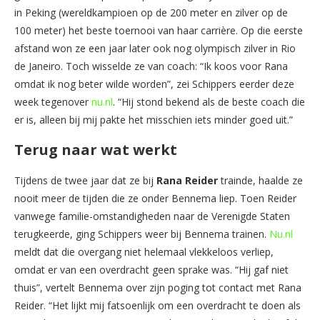
in Peking (wereldkampioen op de 200 meter en zilver op de
100 meter) het beste toernooi van haar carrière. Op die eerste
afstand won ze een jaar later ook nog olympisch zilver in Rio
de Janeiro. Toch wisselde ze van coach: “Ik koos voor Rana
omdat ik nog beter wilde worden”, zei Schippers eerder deze
week tegenover
nu.nl
. “Hij stond bekend als de beste coach die
er is, alleen bij mij pakte het misschien iets minder goed uit.”
Terug naar wat werkt
Tijdens de twee jaar dat ze bij
Rana Reider
trainde, haalde ze
nooit meer de tijden die ze onder Bennema liep. Toen Reider
vanwege familie-omstandigheden naar de Verenigde Staten
terugkeerde, ging Schippers weer bij Bennema trainen.
Nu.nl
meldt dat die overgang niet helemaal vlekkeloos verliep,
omdat er van een overdracht geen sprake was. “Hij gaf niet
thuis”, vertelt Bennema over zijn poging tot contact met Rana
Reider. “Het lijkt mij fatsoenlijk om een overdracht te doen als