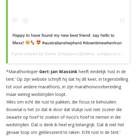
Happy to have found my new best friend: say hello to
Mexx!
#australianshepherd #downtimewhenIrun
A post shared by
Dafne Schippers
(@dafne_schippers) on
Feb 1
*Marathonloper
Gert-Jan Wassink
heeft eindelijk ‘rust in de
tent.’ Op zijn website schrijft hij dat hij dit keer, in tegenstelling
tot voor andere marathons, in zijn marathonvoorbereiding
maar weinig wedstrijden loopt.
‘Alles om echt die rust te pakken, die focus te behouden.
Bovenal is het zo dat ik door dat stukje rust niet zozeer die
zwaarte op hoef te zoeken of risico’s hoef te nemen in die
wedstrijden. Dat is denk ik heel erg belangrijk. Dat ik niet het
gevaar loop om geblesseerd te raken. Echt rust in de tent.’