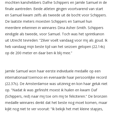
mochten kanshebbers Dafne Schippers en Jamile Samuel in de
finale aantreden. Beide atleten gingen voortvarend van start
en Samuel kwam zelfs als tweede uit de bocht voor Schippers.
De laatste meters moesten Schippers en Samuel hun
meerdere erkennen in winnares Dina Asher-Smith. Schippers
eindigde als tweede, voor Samuel. Toch was het sprintkanon
uit Utrecht tevreden: ”Zilver voelt vandaag voor mij als goud. Ik
heb vandaag mijn beste tijd van het seizoen gelopen (22.14s)
op de 200 meter en daar ben ik blij mee.”
Jamile Samuel won haar eerste individuele medaille op een
internationaal toernooi en evenaarde haar persoonlijke record
(22.37s). De Amsterdamse was uitzinnig en kon haar geluk niet
op. ”Nadat ik was gefinisht moest ik huilen en kwam Daf
(Schippers, red) naar mij toe om mij te feliciteren.” De bronzen
medaille winnares denkt dat het beste nog moet komen, maar
kijkt nog niet te ver vooruit: ”Ik bekijk het met kleine stapjes,