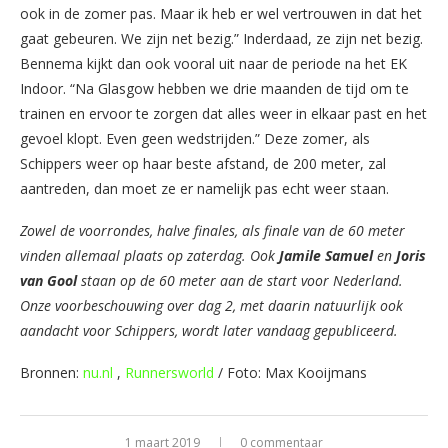
ook in de zomer pas. Maar ik heb er wel vertrouwen in dat het
gaat gebeuren. We zijn net bezig.” Inderdaad, ze zijn net bezig.
Bennema kijkt dan ook vooral uit naar de periode na het EK
Indoor. “Na Glasgow hebben we drie maanden de tijd om te
trainen en ervoor te zorgen dat alles weer in elkaar past en het
gevoel klopt. Even geen wedstrijden.” Deze zomer, als
Schippers weer op haar beste afstand, de 200 meter, zal
aantreden, dan moet ze er namelijk pas echt weer staan.
Zowel de voorrondes, halve finales, als finale van de 60 meter
vinden allemaal plaats op zaterdag. Ook
Jamile Samuel
en
Joris
van Gool
staan op de 60 meter aan de start voor Nederland.
Onze voorbeschouwing over dag 2, met daarin natuurlijk ook
aandacht voor Schippers, wordt later vandaag gepubliceerd.
Bronnen:
nu.nl
,
Runnersworld
/ Foto: Max Kooijmans
1 maart 2019
0 commentaar