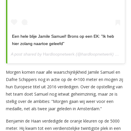
Een hele blije Jamile Samuel! Brons op een EK: "Ik heb
hier zolang naartoe geleefd"
A post shared by
Hardloopnetwerk
(@hardloopnetwerk) on
Aug 1
Morgen komen naar alle waarschijnlijkheid Jamile Samuel en
Dafne Schippers nog in actie op de 4×100 meter en mogen zij
hun Europese titel uit 2016 verdedigen. Over de opstelling van
het team doet Samuel nog ietwat geheimzinnig, maar ze is
stellig over de ambities: ”Morgen gaan wij weer voor een
medaille, net als twee jaar geleden in Amsterdam.”
Benjamin de Haan verdedigde de oranje kleuren op de 5000
meter. Hij kwam tot een verdienstelijke twintigste plek in een