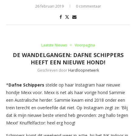
26 februari 2019
0 commentaar
Laatste Nieuws
Voorpagina
DE WANDELGANGEN: DAFNE SCHIPPERS
HEEFT EEN NIEUWE HOND!
Geschreven door
Hardloopnetwerk
*
Dafne Schippers
stelde op haar Instagram haar nieuwe
hondje Mexx voor. Mexx is net als haar vorige hond Sammie
een Australische herder. Sammie kwam eind 2018 onder een
trein terecht en overleefde dat niet. Op Instagram zegt ze: ‘Blij
dat ik mijn nieuwe beste vriend heb gevonden: zeg hallo tegen
Mexx!’ Knuffelfactor: heel erg hoog!
Schippers komt dit weekend weer in actie, bij het NK Indoor in