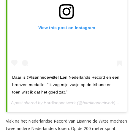
View this post on Instagram
Daar is @lisannedewitte! Een Nederlands Record en een
bronzen medaille: "Ik zag mijn zusje op de tribune en
toen wist ik dat het goed zat."
A post shared by
Hardloopnetwerk
(@hardloopnetwerk) on
Aug 1
Vlak na het Nederlandse Record van Lisanne de Witte mochten
twee andere Nederlanders lopen. Op de 200 meter sprint