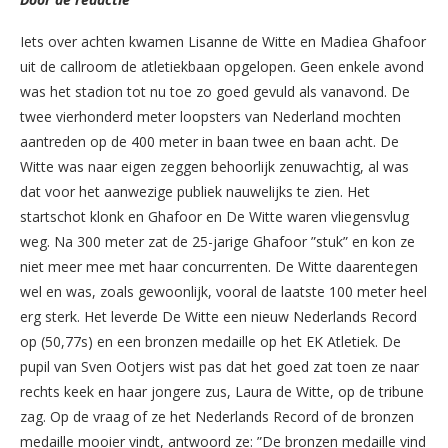
Iets over achten kwamen Lisanne de Witte en Madiea Ghafoor
uit de callroom de atletiekbaan opgelopen. Geen enkele avond
was het stadion tot nu toe zo goed gevuld als vanavond. De
twee vierhonderd meter loopsters van Nederland mochten
aantreden op de 400 meter in baan twee en baan acht. De
Witte was naar eigen zeggen behoorlijk zenuwachtig, al was
dat voor het aanwezige publiek nauwelijks te zien. Het
startschot klonk en Ghafoor en De Witte waren vliegensvlug
weg. Na 300 meter zat de 25-jarige Ghafoor ”stuk” en kon ze
niet meer mee met haar concurrenten. De Witte daarentegen
wel en was, zoals gewoonlijk, vooral de laatste 100 meter heel
erg sterk. Het leverde De Witte een nieuw Nederlands Record
op (50,77s) en een bronzen medaille op het EK Atletiek. De
pupil van Sven Ootjers wist pas dat het goed zat toen ze naar
rechts keek en haar jongere zus, Laura de Witte, op de tribune
zag. Op de vraag of ze het Nederlands Record of de bronzen
medaille mooier vindt, antwoord ze: ”De bronzen medaille vind