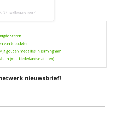
rk (@hardloopnetwerk)
enigde Staten)
en van topatleten
 vijf gouden medailles in Birmingham
ngham (met Nederlandse atleten)
pnetwerk nieuwsbrief!