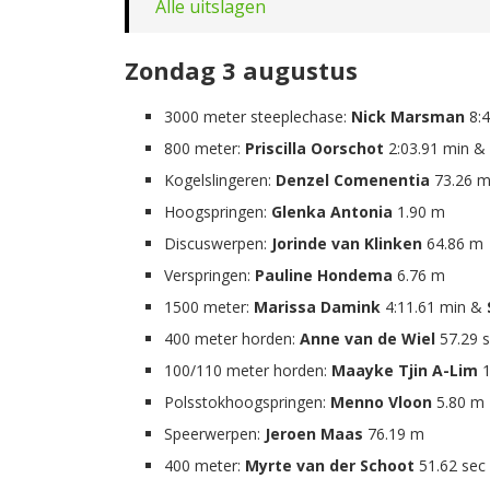
Alle uitslagen
Zondag 3 augustus
3000 meter steeplechase:
Nick Marsman
8:4
800 meter:
Priscilla Oorschot
2:03.91 min &
Kogelslingeren:
Denzel Comenentia
73.26 
Hoogspringen:
Glenka Antonia
1.90 m
Discuswerpen:
Jorinde van Klinken
64.86 m
Verspringen:
Pauline Hondema
6.76 m
1500 meter:
Marissa Damink
4:11.61 min &
400 meter horden:
Anne van de Wiel
57.29 
100/110 meter horden:
Maayke Tjin A-Lim
1
Polsstokhoogspringen:
Menno Vloon
5.80 m
Speerwerpen:
Jeroen Maas
76.19 m
400 meter:
Myrte van der Schoot
51.62 se