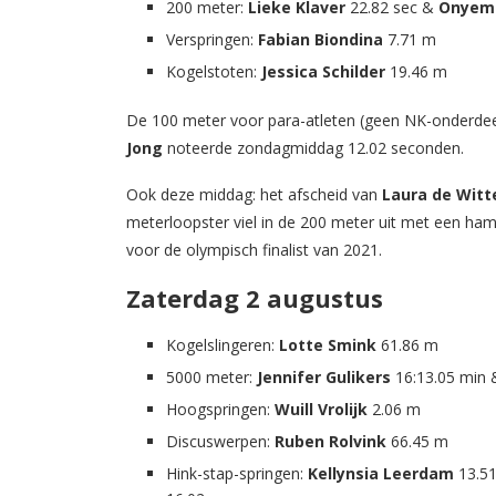
200 meter:
Lieke Klaver
22.82 sec &
Onyem
Verspringen:
Fabian Biondina
7.71 m
Kogelstoten:
Jessica Schilder
19.46 m
De 100 meter voor para-atleten (geen NK-onderde
Jong
noteerde zondagmiddag 12.02 seconden.
Ook deze middag: het afscheid van
Laura de Witt
meterloopster viel in de 200 meter uit met een ham
voor de olympisch finalist van 2021.
Zaterdag 2 augustus
Kogelslingeren:
Lotte Smink
61.86 m
5000 meter:
Jennifer Gulikers
16:13.05 min
Hoogspringen:
Wuill Vrolijk
2.06 m
Discuswerpen:
Ruben Rolvink
66.45 m
Hink-stap-springen:
Kellynsia Leerdam
13.5