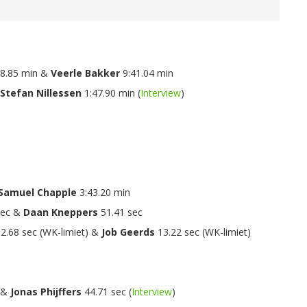
8.85 min &
Veerle Bakker
9:41.04 min
Stefan Nillessen
1:47.90 min (
Interview
)
m
Samuel Chapple
3:43.20 min
sec &
Daan Kneppers
51.41 sec
2.68 sec (WK-limiet) &
Job Geerds
13.22 sec (WK-limiet)
c &
Jonas Phijffers
44.71 sec (
Interview
)