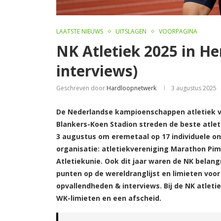
LAATSTE NIEUWS
UITSLAGEN
VOORPAGINA
NK Atletiek 2025 in H
interviews)
Geschreven door
Hardloopnetwerk
3 augustus 2025
De Nederlandse kampioenschappen atletiek v
Blankers-Koen Stadion streden de beste atlet
3 augustus om eremetaal op 17 individuele o
organisatie: atletiekvereniging Marathon Pi
Atletiekunie. Ook dit jaar waren de NK belang
punten op de wereldranglijst en limieten voor 
opvallendheden & interviews. Bij de NK atlet
WK-limieten en een afscheid.