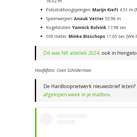
16.02 m
Polsstokhoogspringen:
Marijn Kieft
4.51 m 
Speerwerpen:
Anouk Vetter
55.96 m
Kogelstoten:
Yannick Rolvink
17.98 sec
100 meter:
Minke Bisschops
11.05 sec (WK-l
Dit was NK atletiek 2024,
ook in Hengelo
Hoofdfoto: Coen Schilderman
De Hardloopnetwerk nieuwsbrief lezen?
afgelopen week in je mailbox.