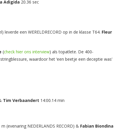
a Adigida
20.36 sec
el) leverde een WERELDRECORD op in de klasse T64.
Fleur
e
(
check hier ons interview
) als topatlete. De 400-
stringblessure, waardoor het ‘een beetje een deceptie was’
 &
Tim Verbaandert
14:00.14 min
1 m (evenaring NEDERLANDS RECORD) &
Fabian Biondina