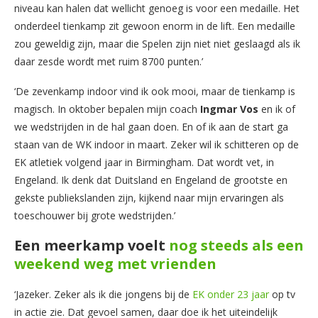
niveau kan halen dat wellicht genoeg is voor een medaille. Het
onderdeel tienkamp zit gewoon enorm in de lift. Een medaille
zou geweldig zijn, maar die Spelen zijn niet niet geslaagd als ik
daar zesde wordt met ruim 8700 punten.’
‘De zevenkamp indoor vind ik ook mooi, maar de tienkamp is
magisch. In oktober bepalen mijn coach
Ingmar Vos
en ik of
we wedstrijden in de hal gaan doen. En of ik aan de start ga
staan van de WK indoor in maart. Zeker wil ik schitteren op de
EK atletiek volgend jaar in Birmingham. Dat wordt vet, in
Engeland. Ik denk dat Duitsland en Engeland de grootste en
gekste publiekslanden zijn, kijkend naar mijn ervaringen als
toeschouwer bij grote wedstrijden.’
Een meerkamp voelt
nog steeds als een
weekend weg met vrienden
‘Jazeker. Zeker als ik die jongens bij de
EK onder 23 jaar
op tv
in actie zie. Dat gevoel samen, daar doe ik het uiteindelijk