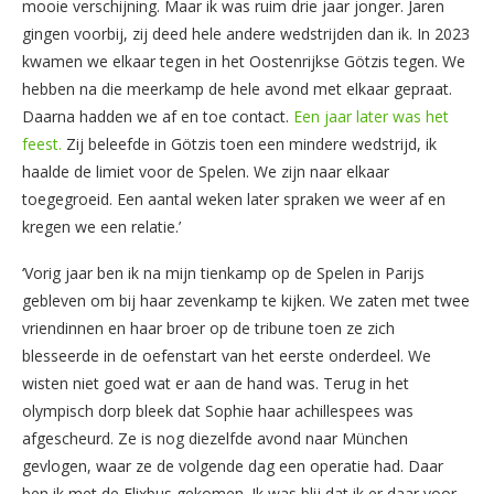
mooie verschijning. Maar ik was ruim drie jaar jonger. Jaren
gingen voorbij, zij deed hele andere wedstrijden dan ik. In 2023
kwamen we elkaar tegen in het Oostenrijkse Götzis tegen. We
hebben na die meerkamp de hele avond met elkaar gepraat.
Daarna hadden we af en toe contact.
Een jaar later was het
feest.
Zij beleefde in Götzis toen een mindere wedstrijd, ik
haalde de limiet voor de Spelen. We zijn naar elkaar
toegegroeid. Een aantal weken later spraken we weer af en
kregen we een relatie.’
‘Vorig jaar ben ik na mijn tienkamp op de Spelen in Parijs
gebleven om bij haar zevenkamp te kijken. We zaten met twee
vriendinnen en haar broer op de tribune toen ze zich
blesseerde in de oefenstart van het eerste onderdeel. We
wisten niet goed wat er aan de hand was. Terug in het
olympisch dorp bleek dat Sophie haar achillespees was
afgescheurd. Ze is nog diezelfde avond naar München
gevlogen, waar ze de volgende dag een operatie had. Daar
ben ik met de Flixbus gekomen. Ik was blij dat ik er daar voor