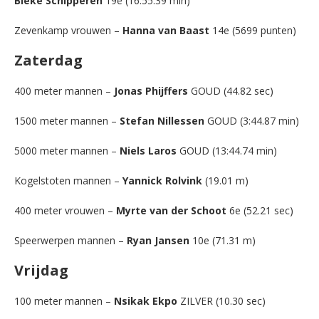
Bieke Schipperen
19e (16:55.39 min)
Zevenkamp vrouwen –
Hanna van Baast
14e (5699 punten)
Zaterdag
400 meter mannen –
Jonas Phijffers
GOUD (44.82 sec)
1500 meter mannen –
Stefan Nillessen
GOUD (3:44.87 min)
5000 meter mannen –
Niels Laros
GOUD (13:44.74 min)
Kogelstoten mannen –
Yannick Rolvink
(19.01 m)
400 meter vrouwen –
Myrte van der Schoot
6e (52.21 sec)
Speerwerpen mannen –
Ryan Jansen
10e (71.31 m)
Vrijdag
100 meter mannen –
Nsikak Ekpo
ZILVER (10.30 sec)