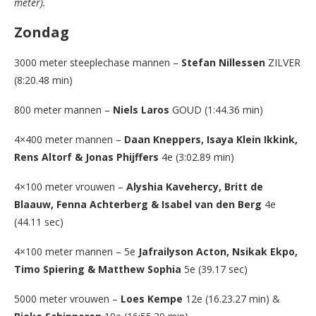
meter).
Zondag
3000 meter steeplechase mannen –
Stefan Nillessen
ZILVER
(8:20.48 min)
800 meter mannen –
Niels Laros
GOUD (1:44.36 min)
4×400 meter mannen –
Daan Kneppers, Isaya Klein Ikkink,
Rens Altorf & Jonas Phijffers
4e (3:02.89 min)
4×100 meter vrouwen –
Alyshia Kavehercy, Britt de
Blaauw, Fenna Achterberg & Isabel van den Berg
4e
(44.11 sec)
4×100 meter mannen – 5e
Jafrailyson Acton, Nsikak Ekpo,
Timo Spiering & Matthew Sophia
5e (39.17 sec)
5000 meter vrouwen –
Loes Kempe
12e (16.23.27 min) &