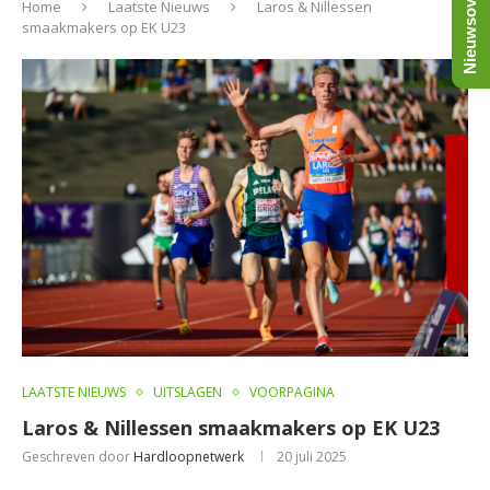
Nieuwsoverzicht
Home
Laatste Nieuws
Laros & Nillessen
smaakmakers op EK U23
LAATSTE NIEUWS
UITSLAGEN
VOORPAGINA
Laros & Nillessen smaakmakers op EK U23
Geschreven door
Hardloopnetwerk
20 juli 2025