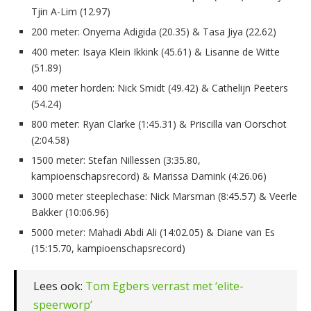
Tjin A-Lim (12.97)
200 meter: Onyema Adigida (20.35) & Tasa Jiya (22.62)
400 meter: Isaya Klein Ikkink (45.61) & Lisanne de Witte
(51.89)
400 meter horden: Nick Smidt (49.42) & Cathelijn Peeters
(54.24)
800 meter: Ryan Clarke (1:45.31) & Priscilla van Oorschot
(2:04.58)
1500 meter: Stefan Nillessen (3:35.80,
kampioenschapsrecord) & Marissa Damink (4:26.06)
3000 meter steeplechase: Nick Marsman (8:45.57) & Veerle
Bakker (10:06.96)
5000 meter: Mahadi Abdi Ali (14:02.05) & Diane van Es
(15:15.70, kampioenschapsrecord)
Lees ook:
Tom Egbers verrast met ‘elite-
speerworp’