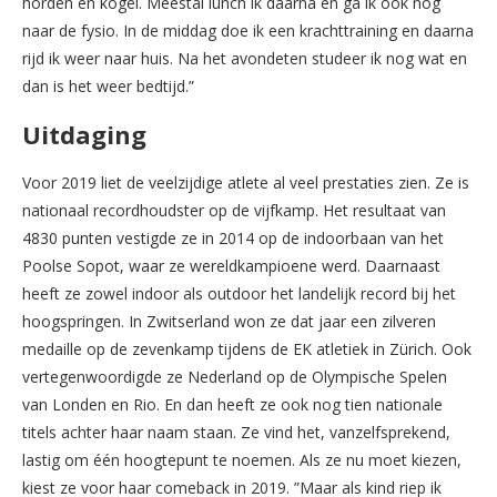
horden en kogel. Meestal lunch ik daarna en ga ik ook nog
naar de fysio. In de middag doe ik een krachttraining en daarna
rijd ik weer naar huis. Na het avondeten studeer ik nog wat en
dan is het weer bedtijd.”
Uitdaging
Voor 2019 liet de veelzijdige atlete al veel prestaties zien. Ze is
nationaal recordhoudster op de vijfkamp. Het resultaat van
4830 punten vestigde ze in 2014 op de indoorbaan van het
Poolse Sopot, waar ze wereldkampioene werd. Daarnaast
heeft ze zowel indoor als outdoor het landelijk record bij het
hoogspringen. In Zwitserland won ze dat jaar een zilveren
medaille op de zevenkamp tijdens de EK atletiek in Zürich. Ook
vertegenwoordigde ze Nederland op de Olympische Spelen
van Londen en Rio. En dan heeft ze ook nog tien nationale
titels achter haar naam staan. Ze vind het, vanzelfsprekend,
lastig om één hoogtepunt te noemen. Als ze nu moet kiezen,
kiest ze voor haar comeback in 2019. ”Maar als kind riep ik