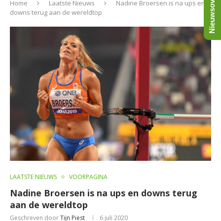
Nieuwsoverzicht
Home
Laatste Nieuws
Nadine Broersen is na ups en
downs terug aan de wereldtop
LAATSTE NIEUWS
VOORPAGINA
Nadine Broersen is na ups en downs terug
aan de wereldtop
Geschreven door
Tijn Piest
6 juli 2020