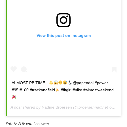
View this post on Instagram
ALMOST PB TIME…
@papendal #power
#95 #100 #trackandfield
#fitgirl #nike #almostweekend
A post shared by
Nadine Broersen
(@broersennadine) on
Jul 3,
Foto’s: Erik van Leeuwen