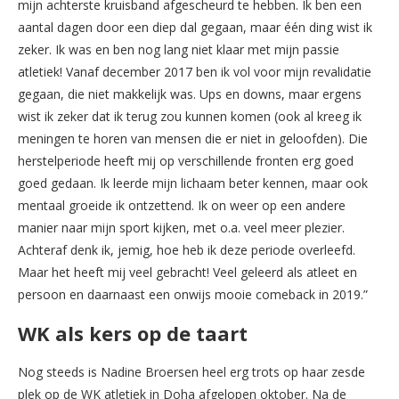
mijn achterste kruisband afgescheurd te hebben. Ik ben een
aantal dagen door een diep dal gegaan, maar één ding wist ik
zeker. Ik was en ben nog lang niet klaar met mijn passie
atletiek! Vanaf december 2017 ben ik vol voor mijn revalidatie
gegaan, die niet makkelijk was. Ups en downs, maar ergens
wist ik zeker dat ik terug zou kunnen komen (ook al kreeg ik
meningen te horen van mensen die er niet in geloofden). Die
herstelperiode heeft mij op verschillende fronten erg goed
goed gedaan. Ik leerde mijn lichaam beter kennen, maar ook
mentaal groeide ik ontzettend. Ik on weer op een andere
manier naar mijn sport kijken, met o.a. veel meer plezier.
Achteraf denk ik, jemig, hoe heb ik deze periode overleefd.
Maar het heeft mij veel gebracht! Veel geleerd als atleet en
persoon en daarnaast een onwijs mooie comeback in 2019.”
WK als kers op de taart
Nog steeds is Nadine Broersen heel erg trots op haar zesde
plek op de WK atletiek in Doha afgelopen oktober. Na de